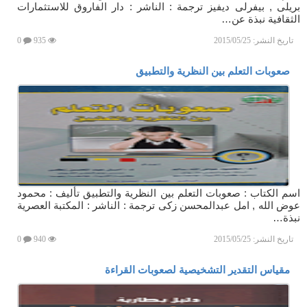
بريلى , بيفرلى ديفيز ترجمة : الناشر : دار الفاروق للاستثمارات
الثقافية نبذة عن…
تاريخ النشر:
2015/05/25
935
0
صعوبات التعلم بين النظرية والتطبيق
اسم الكتاب : صعوبات التعلم بين النظرية والتطبيق تأليف : محمود
عوض الله , امل عبدالمحسن زكى ترجمة : الناشر : المكتبة العصرية
نبذة…
تاريخ النشر:
2015/05/25
940
0
مقياس التقدير التشخيصية لصعوبات القراءة