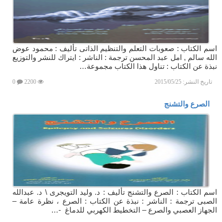
اسم الكتاب : صعوبات التعلم والتنظيم الذاتى تأليف : محمود عوض
الله سالم , امل عبد المحسن ترجمة : الناشر : ايتراك للنشر والتوزيع
نبذة عن الكتاب : تناول هذا الكتاب مجموعة…
تاريخ النشر:
2015/05/25
2200
0
الصرع والتشنج
اسم الكتاب : الصرع والتشنج تأليف : د. وليد التويجرى \ د. عبدالله
الصبى ترجمة : الناشر : نبذة عن الكتاب : الصرع ، نظرة عامة –
الجهاز العصبي والصرع – التخطيط الكهربي للدماغ -…