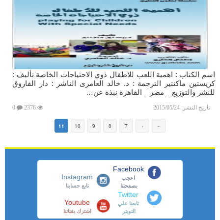
اسم الكتاب : اهمية اللعب للاطفال ذوي الاحتياجات الخاصة تأليف :
كريستين ماكنتير الترجمة : د. خالد العامرى الناشر : دار الفاروق
للنشر والتوزيع _ مصر _ القاهرة نبذة عن…
تاريخ النشر:
2015/05/24
2376
0
11
10
9
8
7
‹
«
Facebook
Instagram
اعجب
بصفحتنا
تابع حسابنا
Twitter
Youtube
تابعنا علي
التويتر
اشترك بقناتنا