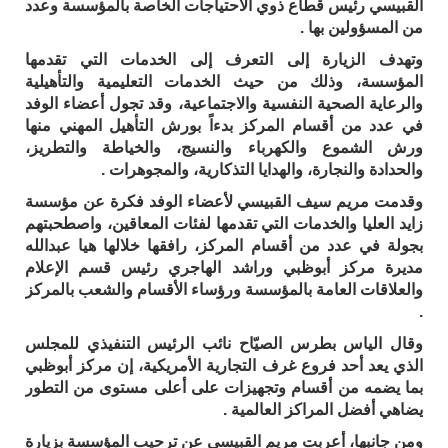
القبيسي رئيس قطاع ذوي الاحتياجات الخاصة بالمؤسسة وعدد
من المسؤولين بها .
وتهدف الزيارة إلى التعرف إلى الخدمات التي تقدمها
المؤسسة، وذلك من حيث الخدمات التعليمية والتأهيلية
والرعاية الصحية النفسية والاجتماعية، وقد تجول أعضاء الوفد
في عدد من أقسام المركز بدءاً بورش التأهيل المهني منها
ورش الشموع والكهرباء والنسيج، والخياطة والتطريز،
والحدادة والنجارة، والهدايا التذكارية، والمجوهرات .
وقدمت مريم سيف القبيسي لأعضاء الوفد فكرة عن مؤسسة
زايد العليا والخدمات التي تقدمها لفئات المعاقين، واصطحبتهم
بجولة في عدد من أقسام المركز، رافقها خلالها هيا عبدالله
مديرة مركز أبوظبي وراشد الهاجري رئيس قسم الإعلام
والعلاقات العامة بالمؤسسة ورؤساء الأقسام والشعب بالمركز
.
وقال الياس بطرس الصيّاح نائب الرئيس التنفيذي للمجلس
الذي يعد أحد فروع غرف التجارية الأمريكية، إن مركز أبوظبي
بما يضمه من أقسام وتجهيزات على أعلى مستوى من التطور
يضاهي أفضل المراكز العالمية .
ومن جانبها، أعربت مريم القبيسي عن ترحيب المؤسسة بزيارة