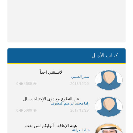
كتـاب الأمـل
لاتستثني احداً
سمر العتيبي
0
4589
2018/12/09
فن التطوع مع ذوي الإحتياجات ال
راما محمد ابراهيم المعيوف
0
5080
2017/12/29
هيئة الإعاقة.. أبوابكم لمن تفت
خالد العرافة