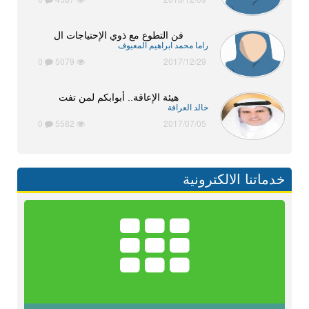
فن التطوع مع ذوي الإحتياجات ال
راما محمد ابراهيم المعيوف
0
5079
2017/12/29
هيئة الإعاقة.. أبوابكم لمن تفت
خالد العرافة
0
5582
2017/07/05
خدماتنا الالكترونية