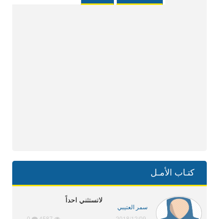
كتـاب الأمـل
لاتستثني احداً
سمر العتيبي
0
4587
2018/12/09