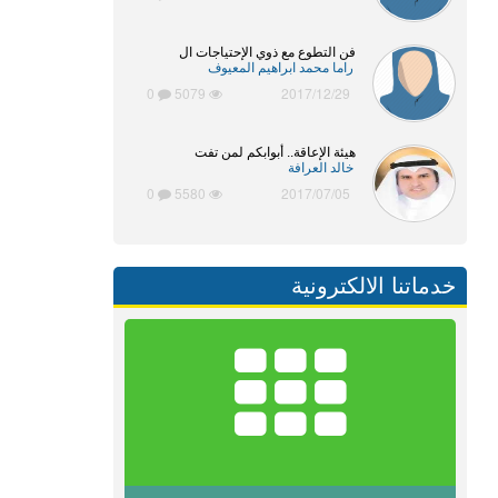
فن التطوع مع ذوي الإحتياجات ال
راما محمد ابراهيم المعيوف
0
5079
2017/12/29
هيئة الإعاقة.. أبوابكم لمن تفت
خالد العرافة
0
5580
2017/07/05
خدماتنا الالكترونية