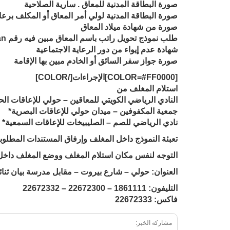
صورة البطاقة المدنية للمعاق . سارية الصلاحية
صورة البطاقة المدنية لولي أمر المعاق أو المكلف برعاي
صورة من شهادة ميلاد المعاق
طلب نموذج تحويل راتب باسم المعاق مبين فيه رقم ipan
شهادة عدم إيواء من دور الرعاية الاجتماعية
صورة جواز سفر السائق أو الخادم مبين بها الإقامة
[COLOR=#FF0000]الإجراءات[/COLOR]
استلام المغلف من
النادي الرياضي الكويتي للمعاقين – حولي للإعاقات الح
جمعية المكفوفين – ميدان حولي للإعاقات البصرية*
نادي الرياضي للصم – الصليبيخات للإعاقات السمعية*
تعبئة النموذج داخل المغلف وإرفاق المستندات المطلوب
التوجه لنفس مكان استلام المغلف ووضع المغلف داخل
العنوان: حولي – شارع بيروت – مقابل مدرسة بيان ثنائي
التليفون: 1861111 – 22672300 – 22672332
فاكس: 22672333
مشاركة الخبر: