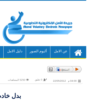
عن الامل
ألبوم الصور
دليل الامل
أ
0 تعليق
5250 المشاهدات
04:00 م 22/05/2012
بدل خادم