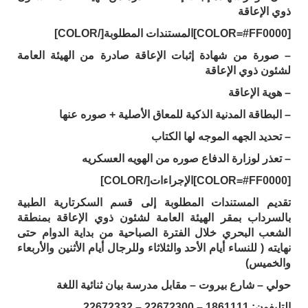
ذوي الإعاقة
[COLOR=#FF0000]المستندات المطلوبة[/COLOR]
– صورة من شهادة إثبات الإعاقة صادرة من الهيئة العامة
لشئون ذوي الإعاقة
– هوية الإعاقة
– البطاقة المدنية الذكية للمعاق الأصلية + صوره عنها
– تحديد الجهه الموجه لها الكتاب
– تعذر لوزارة الدفاع صوره من الهويه العسكريه
[COLOR=#FF0000]الإجراءات[/COLOR]
تقديم المستندات المطلوبة إلى قسم السكرتارية الطبية
بالسرداب بمقر الهيئة العامة لشئون ذوي الإعاقة بمنطقة
الشعب البحري خلال الفترة الصباحية من بداية الدوام حتى
نهايته ( للنساء أيام الأحد والثلاثاء وللرجال أيام الأثنين والأربعاء
والخميس)
حولي – شارع بيروت – مقابل مدرسة بيان ثنائية اللغة
التليفون: 1861111 – 22672300 – 22672332