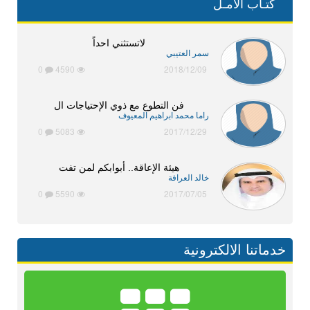
كتـاب الأمـل
لاتستثني احداً
سمر العتيبي
0
4590
2018/12/09
فن التطوع مع ذوي الإحتياجات ال
راما محمد ابراهيم المعيوف
0
5083
2017/12/29
هيئة الإعاقة.. أبوابكم لمن تفت
خالد العرافة
0
5590
2017/07/05
خدماتنا الالكترونية