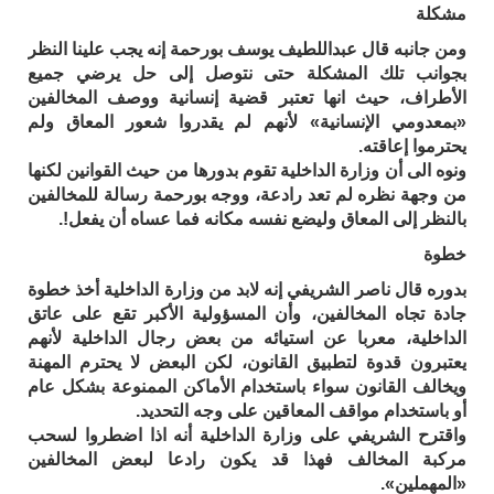
مشكلة
ومن جانبه قال عبداللطيف يوسف بورحمة إنه يجب علينا النظر
بجوانب تلك المشكلة حتى نتوصل إلى حل يرضي جميع
الأطراف، حيث انها تعتبر قضية إنسانية ووصف المخالفين
«بمعدومي الإنسانية» لأنهم لم يقدروا شعور المعاق ولم
يحترموا إعاقته.
ونوه الى أن وزارة الداخلية تقوم بدورها من حيث القوانين لكنها
من وجهة نظره لم تعد رادعة، ووجه بورحمة رسالة للمخالفين
بالنظر إلى المعاق وليضع نفسه مكانه فما عساه أن يفعل!.
خطوة
بدوره قال ناصر الشريفي إنه لابد من وزارة الداخلية أخذ خطوة
جادة تجاه المخالفين، وأن المسؤولية الأكبر تقع على عاتق
الداخلية، معربا عن استيائه من بعض رجال الداخلية لأنهم
يعتبرون قدوة لتطبيق القانون، لكن البعض لا يحترم المهنة
ويخالف القانون سواء باستخدام الأماكن الممنوعة بشكل عام
أو باستخدام مواقف المعاقين على وجه التحديد.
واقترح الشريفي على وزارة الداخلية أنه اذا اضطروا لسحب
مركبة المخالف فهذا قد يكون رادعا لبعض المخالفين
«المهملين».