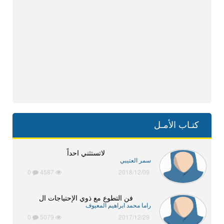
كتـاب الأمـل
لاتستثني احداً
سمر العتيبي
0
4587
2018/12/09
فن التطوع مع ذوي الإحتياجات ال
راما محمد ابراهيم المعيوف
0
5079
2017/12/29