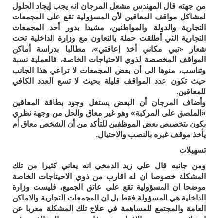
من جهته قال المهندس مشعل المرجان انه يجب إيجاد الحلول
لمشاكل مواقف المعاقين لأن المسؤولية تقع على المجمعات
التجارية والدولة والمواطنين، مشيدا بدور أحد المجمعات
التجارية التي أطلقت حملة بالتعاون مع وزارة الداخلية تحت
شعار «تبي مكاني أخذ إعاقتي»، مطالبا بدراسة أماكن
المواقف المخصصة لذوي الاحتياجات الخاصة، فالعملية نسبة
وتناسب، منوها الى أن بعض المجمعات لا تراعي هذا الجانب
حيث تكون عدد المواقف قليلة بحيث لا تسع العدد الكافي
للمعاقين.
وأضاف المرجان أن البعض يستغل وجود بطاقة المعاقين
«الملصق على المركبة» وهو غير معاق والحل من وجهة نظري
يكون بتخصيص بعض الموظفين للتأكد من أن الشخص معاق أم
يأخذ موقف غيره بالنصب والاحتيال.
تسهيلات
ومن جانبه قال علي زيد الدمخي انه يعاني كثيرا من تلك
المشكلة خصوصا ان له اقارب من ذوي الاحيتاجات الخاصة
موضحا ان المسؤولية تقع على عاتق الجميع، فليست وزارة
الداخلية هي المسؤولة فقط بل ان المجمعات التجارية والاماكن
العامة والمجتمع للمساهمة في علاج تلك المشكلة معربا عن