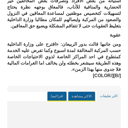
استيائه من بعض الافراد وتصرفات بعض المخالفين غير
الحضارية والمنافية للآداب، فالمعاق بوجهه نظرة يحتاج
لتسهيلات كتخصيص موظفين لمساعدة المعاقين في النزول
والصعود من المركبة وايصالهم للمكان مطالبا وزارة الداخلية
بتغليظ العقوبات حتى لا تتفاقم المشكلة ويضيع حق المعاقين.
عقوبة
ومن جانبها قالت بدور الربيعان: «اقترح على وزارة الداخلية
حسب المركبة المخالفة لمدة اسبوع وكما تفرض عليه الخدمة
كمتطوع في احد المراكز الخاصة لذوي الاحتياجات الخاصة
وهذه الطريقة سيشعر بخطئه ولن يخالف اما الغرامات المالية
فلا جدوى منها بهذا الزمن».
[/B][/COLOR]
اكثر تعليقات
الاكثر مشاهدة
اقرا ايضا