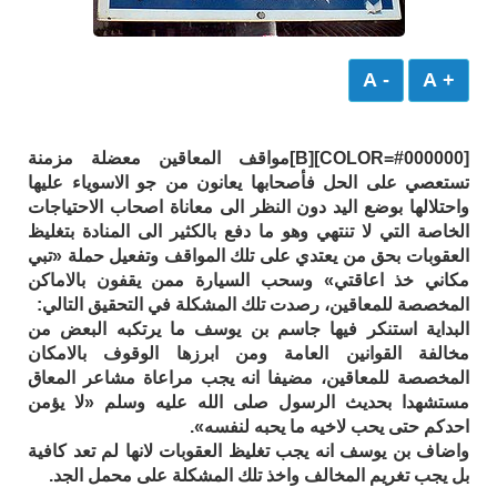
- A
+ A
[COLOR=#000000][B]مواقف المعاقين معضلة مزمنة
تستعصي على الحل فأصحابها يعانون من جو الاسوياء عليها
واحتلالها بوضع اليد دون النظر الى معاناة اصحاب الاحتياجات
الخاصة التي لا تنتهي وهو ما دفع بالكثير الى المنادة بتغليظ
العقوبات بحق من يعتدي على تلك المواقف وتفعيل حملة «تبي
مكاني خذ اعاقتي» وسحب السيارة ممن يقفون بالاماكن
المخصصة للمعاقين، رصدت تلك المشكلة في التحقيق التالي:
البداية استنكر فيها جاسم بن يوسف ما يرتكبه البعض من
مخالفة القوانين العامة ومن ابرزها الوقوف بالامكان
المخصصة للمعاقين، مضيفا انه يجب مراعاة مشاعر المعاق
مستشهدا بحديث الرسول صلى الله عليه وسلم «لا يؤمن
احدكم حتى يحب لاخيه ما يحبه لنفسه».
واضاف بن يوسف انه يجب تغليظ العقوبات لانها لم تعد كافية
بل يجب تغريم المخالف واخذ تلك المشكلة على محمل الجد.