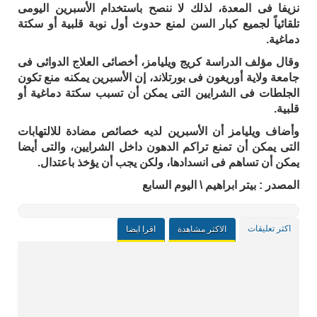
نزيفا فى المعدة، لذلك لا ننصح باستخدام الأسبرين اليومى
تلقائياً لجميع كبار السن لمنع حدوث أول نوبة قلبية أو سكتة
دماغية.
وقال مؤلف الدراسة كريج ويليامز، أخصائى العلاج الدوائى فى
جامعة ولاية أوريغون فى بورتلاند، إن الأسبرين يمكنه منع تكون
الجلطات فى الشرايين التى يمكن أن تسبب سكتة دماغية أو
قلبية.
وأضاف ويليامز أن الأسبرين لديه خصائص مضادة للالتهابات
التى يمكن أن تمنع تراكم الدهون داخل الشرايين، والتى أيضا
يمكن أن تساهم فى انسدادها، ولكن يجب أن يؤخذ باعتدال.
المصدر : بيتر ابراهيم \ اليوم السابع
اكثر تعليقات
الاكثر مشاهدة
اقرا ايضا