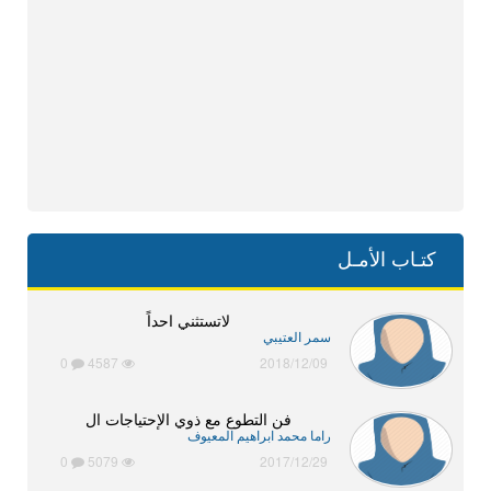
كتـاب الأمـل
لاتستثني احداً
سمر العتيبي
0
4587
2018/12/09
فن التطوع مع ذوي الإحتياجات ال
راما محمد ابراهيم المعيوف
0
5079
2017/12/29