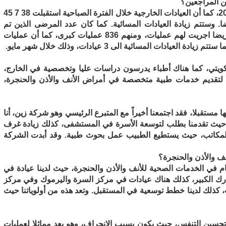
ن المراجعين؟
– استقبل المستشفى 5 62 127 مريضا خلال العام 2012، كما أن العيادات الخارجية خلال الفترة الصباحية استقبلت 38 7 45
ا استقبلت العيادات المسائية 12743 مريضا. وستتم زيادة العيادات المسائية. كما كان عدد المرضى الذين تم
ادخالهم لمستشفيي زين والصباح 5743 منهم 5135مريضا اجريت لهم عمليات، ومنهم 836 عمليات كبرى، كما أن عمليات
يادات المسائية الى 3 عيادات، وذلك خلال شهر مايو.
كويتي، كما هناك أطباء يدرسون دراسات عليا وتخصصية في الخارج،
قديم خدمات طبية متخصصة في أمراض الأنف والأذن والحنجرة،
ستقبلا، فقد اجتمعنا أخيراً مع المتبرع الرئيسي وهو شركة زين، أنا
 حيث تقدمنا بطلب لتوسعة الأسرة في المستشفى، كذلك زيادة غرف
 لديهم غرف للمكاتب، حيث يستطيع الطبيب عمل بحوث طبية. وقد أبدت الشركة
ف والأذن والحنجرة؟
 في الخدمات الصحية للأنف والأذن والحنجرة، حيث لدينا عيادة في
رك الكبير، كذلك هناك عيادات في مركز السرة واليرموك وفي مركز
 كذلك لدينا خطط توسعية في المستقبل. وتعد هذه من أولوياتنا حيث
تحسين التنفس، حيث يكون بسبب الانحراف، وهو يعد مماثلا لعمليات