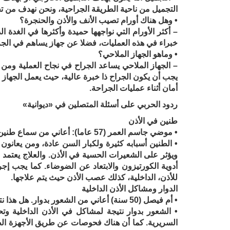
التجميل من ناحية الطريقة الجراحية، ونحن نهدف من ت
• وهل هناك أورام تصيب الأنف والأذن والحنجرة؟
– أكثر الأورام التي نواجهها حميدة وأكثرها في الغدة ا
خبراء في هذه العمليات، فضلا عن جهاز يساهم في الجرا
• وماهو الجهاز الملاحي؟
– الجهاز الملاحي يساعد الجراح في نجاح العملية ومن 
يجب أن يكون الجراح ذا خبرة عالية، حيث يعمل الجهاز 
أمان أثناء عمليات الجراحة.
ردود الحربي على أسئلة المتصلين في «ديوانية»
طنين في الأذن
• موضي جاسم العمر (57 عاما): أعاني من سماع طنين وأزيز في الأذن.
• الطنين أسبابه كثيرة ولكبار السن عادة، ومن يعانو
ويؤثر على الشعيرات الحسية في الأذن. والعلاج يعتمد
أدوية الكورتيزون والابتعاد عن الضوضاء. كما يجب 
للأذن، الداخلية، كذلك عصب الأذن حيث يتم علاجها.
الدوار ومشاكل الأذن الداخلية
• أم فيصل (50 سنة) أعاني من الشعور بدوار. هل هذا نتيجة لمشاكل في الأذن وهل هناك علاج معين.
• الشعور بدوار نتيجة لمشاكل في الأذن الداخلية 
السريرية. كما أن هناك فحوصات عن طريق الأجهزة الط