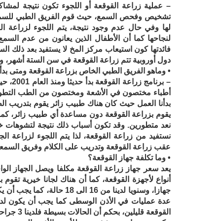
– عملية زراعة القوقعة أو اللجوء تكون نتيجة لمشا
تشخيص وفحص السمع، حيث قوم الفريق الطبي للسمعي
لنجاحها كما أن الأطفال الذين يعانون من عدم السم
فائدتها كون استيعاب مركز المخ لا يستفيد بعد ذلك ا
دول أوروبية تتم زراعة القوقعة في سن الستة أشهر، و
• وماهو الفريق الطبي الخاص بزراعة القوقعة ومتى بدأتم
– برنا
أطباء مختصون في الأشعة ومختصون من الطب التطور
بدأنا العمل حيث كان هناك طبيب زائر يقوم بتدريب ا
يقوم بزراعة القوقعة دون مساعدة أي طبيب زائر، كما أن
نعد متطورين. وقد تكون أسباب ذلك نتيجة لتشوهات 
نستفيد من زراعة القوقعة، لذا يتم اللجوء لزراعة ال
عقب زراعة القوقعة وتدريب على الكلام وفريق السمعي
• وما تكلفة جهاز القوقعة؟
جهازا، وسنويا لدينا من 16 ا
عدة عمليات في الأذن الوسطى كما يجب أن يكون لديه
القوقعة قليلين، بحكم أن الحالات بسيطة فلدينا 3 جراحين فقط في المستشفى.