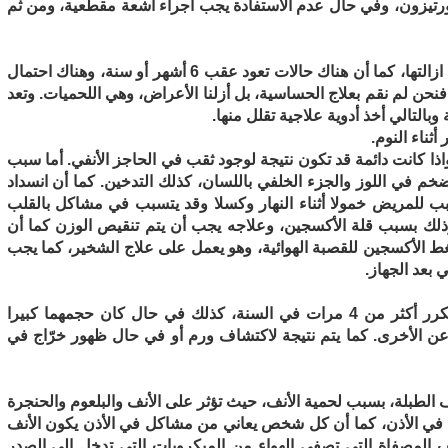
كورتيزون، وفي حال عدم الاستفادة يجب اجراء أشعة مقطعية، ومن ثم
– من الممكن أن تعود الزوائد اللحمية مرة أخرى عقب ازالتها، كما أن هناك حالات تعود عقب 6 أشهر أو سنة، وهناك احتمال
يعة الجسم فنحن لم نقم بعلاج الحساسية، بل أزلنا الأعراض، وهي اللحميات. وتعد
لتالي أخذ أدوية علاجية تقلل منها.
ثناء النوم.
ذا كانت دائمة قد تكون نتيجة لوجود ثقب في الحاجز الأنفي. أما سبب
خم في اللوز والجزء الخلفي باللسان، كذلك التدخين. كما أن انسداد
ب للمريض خمولا أثناء النهار وكسلا وقد يتسبب في مشاكل بالقلب
لك بسبب قلة الأكسجين، وعلاجه يجب أن يتم تنقيص الوزن كما أن
ط الأكسجين للقصبة الهوائية، وهو يعمل على علاج الشخير، كما يجب
 بعد الجهاز.
– غالبا ما يجري ازالة اللوزتين في حال التهابهما المتكرر أكثر من 4 مرات في السنة، كذلك في حال كان حجمهما كبيرا
ن الأخرى. كما يتم نتيجة لاكتشاف ورم أو في حال ظهور خرّاج في
الطبلة، بسبب لحمية الأنف، حيث تؤثر على الأنف والبلعوم والحنجرة
غط في الأذن، كما أن كل شخص يعاني من مشاكل في الأذن يكون الأنف
ف المصفاة التي تصفي الهواء من الميكروبات التي تدخل الى الصدر