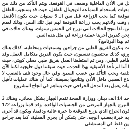
كل في الأذن الداخلية وضعف في القوقعة. ويتم التأكد من ذلك من
ات باستخدام السماعة الديجيتال للطفل، حيث قد يستجيب الطفل
لها وفي حال عدم وجود نتيجة، يتم اللجوء لزراعة القوقعة كما يجب الزراعة قبل سن الـ 5 سنوات حيث يكون الأفضل
ع وقت ولادتهم يجب زراعة القوقعة لهم قبل تلك السن، وذلك لعدم
لسن، لذا تنجح الحالات التي تزرع في الخمس سنوات، وهناك حالات في
نحن كفريق أجرينا عملية زراعة في مثل هذه السن.
 بهذا البرنامج؟
مج زراعة القوقعة بدأ حديثا ومنذ العام 2001، حيث يتكون الفريق الطبي من جراحين وسمعيات ومخاطبة، كذلك هناك
ي، كذلك مختصون نفسيون، حيث يكون الفريق متكامل العمل. وقد
لطاقم الطبي، ومن ثم استطعنا العمل بفريق طبي محلي كويتي، حيث
نا لم نأخذ الأسبقية بهذا الحدث، حيث سبقتنا دول خليجية لكننا الآن
خلقية ويجب التأكد من عصب السمع. وفي حال وجود تلف بالعصب لا
جذع العصبي داخل الأذن ونتائجها بسيطة، كما أن هناك عمليات تأهيل
ات يعمل بعد التدخل الجراحي حيث يساهم في انجاح المشروع.
يعد سعر جهاز زراعة القوقعة مكلفا ويصل الجهاز الواحد 14 الف دينار، ووزارة الصحة تقدم الجهاز بشكل مجاني، وهناك 3
أنواع لأجهزة القوقعة، كما أن هناك لجانا خيرية تقوم بالتبرع بالجهاز للمرضى من الجنسيات الوافدة، وقد قمنا بزراعة 172
لى 18 حالة، كما يجب أن يكون الجراح الذي يزرع القوقعة ذا خبرة عالية ودقيقا، ويكون قد أجرى
 خبرة بعصب الوجه، حتى يتمكن أن يجري العملية، كما يعد جراحو