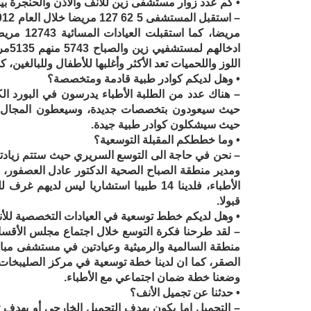
• كم عدد زوار مستشفى زين للأنف والأذن والحنجرة بي
مريضا، كم
اللوز واللحميات تعد الأكثر وأغلبها للأطفال وللبالغين، كما ستتم زيادة الع
• وهل لديكم كوادر طبية قادمة ومتخصصة؟
– هناك عدد من الطلبة الأطباء يدرسون في البورد ال
حيث سيعودون بتخصصات جديدة، وسيعطون المجال لت
حيث سيشكلون كوادر طبية جيدة.
• وما خططكم المقبلة التوسعية؟
– نحن في حاجة الى التوسع السريري حيث ستتم زيادتها م
ومدير منطقة الصباح الصحية الدكتور عادل العصفور،
الأطباء، فلدينا 14 طبيبا استشاريا ليس
قبولا.
• وهل لديكم خطط توسعية في العيادات التخصصية للأن
– لقد طرحنا فكرة التوسع خلال اجتماع مجلس الأقسام
منطقة السالمية والرميثية وعيادتين في مستشفى مبا
الصقر، كما ان لدينا خطة توسعية في مركز الصليبخات،
وضعنا خطة ضمان اجتماعي مع الأطباء.
• حدثنا عن تجميل الأنف؟
– التجميل اما يكون بهدف التجميل الخارجي أو بهدف 