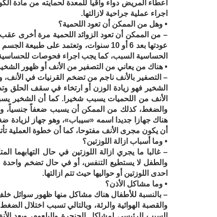
اعطاء المريض دواء واقيا للمعدة لحمايته من مادة ال
اجراء عملية جراحية لازالتها.
• وهل من الممكن أن تعود اللحمية؟
عودتها بعد 6 أو 10 سنوات، وتعتمد على طب
الحساسية السبب، كما يجب اجراء فحوصات للحساسية وبا
• هناك من يعاني من التصفير من الأنف أو ظهور الشخير أ
– التصفير بالأنف ناجم من تضخم القرنيات في الأنف، وا
الشخير فهو زيادة الوزن أو ارتخاء في سقف الحلق وتض
الأنف من اللحميات يسبب شخيرا. كما أن الشخير يسب
والضغط، كذلك من الممكن أن يسبب ضعفاً جنسياً، وذ
هناك جهازا جديدا اسمه «سيباب»، وهو جهاز لزيادة ضغ
أن يكون مجرى الأنف مفتوحا، كما أن خطوة العملية تأتي
• وما أسباب ازالة اللوزتين؟
والطفل لا يستطيع التنفس، أو في حال تضخم واحدة ع
احدى اللوزتين أو حواليها حيث تتم ازالتها.
• وما مشاكل الأذن؟
– بالنسبة للأطفال هناك مشاكل منها ظهور سوائل خلف 
والقصبة الهوائية والرئة، وبالتالي تسبب اختلال الض
السبب الرئيسي لمشاكل الحنجرة والبلعوم، ويعد الأن