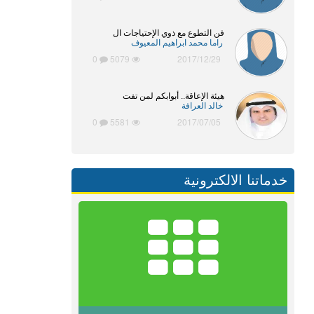
فن التطوع مع ذوي الإحتياجات ال
راما محمد ابراهيم المعيوف
0
5079
2017/12/29
هيئة الإعاقة.. أبوابكم لمن تفت
خالد العرافة
0
5581
2017/07/05
خدماتنا الالكترونية