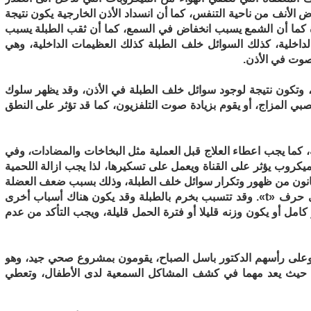
 الأنف من ناحية التنفس، كما أن انسداد الأذن الخارجية يكون نتيجة
ة كما أن الشمع يسبب انخفاض في السمع، كما أن ثقب الطبلة يسبب
اخلية، كذلك السوائل خلف الطبلة كذلك العظيمات الداخلية، وهي
صوت في الأذن.
 وتكون نتيجة لوجود سوائل خلف الطبلة في الأذن، وقد يظهر سلوك
بي المزاج، أو يقوم بزيادة صوت التلفزيون، كما قد تؤثر على النطق
كما يجب اعطاء العلاج قبل العملية مثل البخاخات والمضادات، وفي
ميكروب يؤثر على القناة ويعمل على تسكيرها، لذا يجب ازالة اللحمية
ة يعانون من ظهور وتكرار سوائل خلف الطبلة، وذلك بسبب ضعف العضلة
بالأذن كما يتم اعطاؤهم أنبوبة تهوية دائمة وتكون على حرف «t». وقد تتسبب بخرم بالطبلة وقد يكون هناك أسباب أخرى
كامل أو يكون وزنه قليلا أو فترة الحمل قليلة، ويجب التأكد من عدم
وعلى رأسهم الدكتور باسل الصباح، يقومون بمشروع صحي جيد، وهو
و، حيث يعد مهما في كشف المشاكل السمعية لدى الأطفال، وتعطي