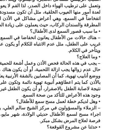
وتعمل على ترطيب الهواء داخل الصدر، لذا الفم لا يعوض
لعدة أمور منها العيوب الخلقية، مثل أن تكون مسدود
انفخاضاً في السمع، وهي أعراض مشاكل في الأذن الد
المطرقة والسندان الركاب، حيث يعملون على زيادة ال
• ما سبب قصور السمع لدى الأطفال؟
– هناك حالات من الأطفال يعانون انخفاضا في السمع،
غريب على الطفل، مثل عدم الانتباه للكلام أو يكون عص
ويتأخر في الكلام.
• وما العلاج؟
– يجب في هذه الحالة فحص الأذن وعمل أشعة للحمية، 
حال عدم زوالها يجب ازالة اللحمية، أو أن يكون هناك 
ووضع أنابيب تهوية، كما أن المصابين بالشفة الأرنبي
نتيجة لاصابة الطفل بالاصفرار، أو أن يكون الطفل غير 
وجود هذه الأعراض للتأكد من صحة السمع.
• وهل لديكم خطة لعمل مسح سمع للأطفال؟
– الزملاء والمسؤولون في مركز الشيخ سالم العلي، 
اجراء مسح لسمع الأطفال حديثي الولادة، شهر ماي
فرصة لعلاج المرض بشكل مبكر.
• حدثنا عن مشروع القوقعة؟