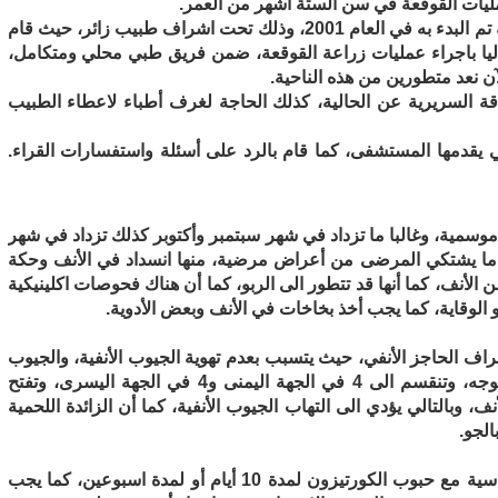
عمليات القوقعة في سن الستة أشهر من العمر.
وقال الحربي خلال استضافته ان برنامج زراعة القوقعة تم البدء به في العام 2001، وذلك تحت اشراف طبيب زائر، حيث قام
حاليا باجراء عمليات زراعة القوقعة، ضمن فريق طبي محلي ومتكامل،
آن نعد متطورين من هذه الناحية.
السريرية عن الحالية، كذلك الحاجة لغرف أطباء لاعطاء الطبيب
 يقدمها المستشفى، كما قام بالرد على أسئلة واستفسارات القراء.
وسمية، وغالبا ما تزداد في شهر سبتمبر وأكتوبر كذلك تزداد في شهر
ا ما يشتكي المرضى من أعراض مرضية، منها انسداد في الأنف وحكة
نف، كما أنها قد تتطور الى الربو، كما أن هناك فحوصات اكلينيكية
لوقاية، كما يجب أخذ بخاخات في الأنف وبعض الأدوية.
حراف الحاجز الأنفي، حيث يتسبب بعدم تهوية الجيوب الأنفية، والجيوب
الأنفية هي الفجوات الموجودة في العظم والرأس والوجه، وتنقسم الى 4 في الجهة اليمنى و4 في الجهة اليسرى، وتفتح
ف، وبالتالي يؤدي الى التهاب الجيوب الأنفية، كما أن الزائدة اللحمية
لجو.
– يتم اعطاء المريض بخاخات علاجية مع مضاد للحساسية مع حبوب الكورتيزون لمدة 10 أيام أو لمدة اسبوعين، كما يجب