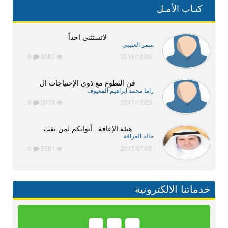
كتـاب الأمـل
لاتستثني احداً
سمر العتيبي
0
4587
2018/12/09
فن التطوع مع ذوي الإحتياجات ال
راما محمد ابراهيم المعيوف
0
5079
2017/12/29
هيئة الإعاقة.. أبوابكم لمن تفت
خالد العرافة
0
5581
2017/07/05
خدماتنا الالكترونية