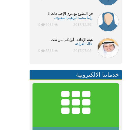
فن التطوع مع ذوي الإحتياجات ال
راما محمد ابراهيم المعيوف
0
5081
2017/12/29
هيئة الإعاقة.. أبوابكم لمن تفت
خالد العرافة
0
5588
2017/07/05
خدماتنا الالكترونية