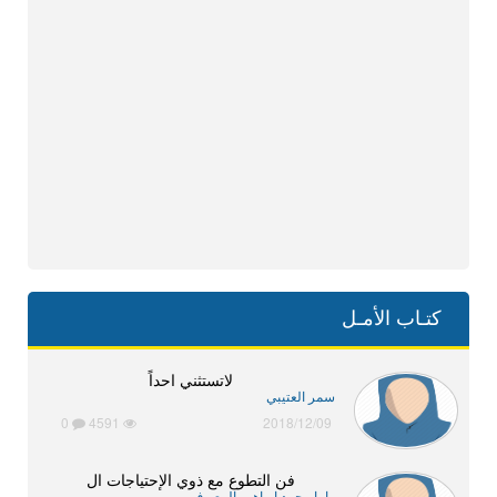
كتـاب الأمـل
لاتستثني احداً
سمر العتيبي
0
4591
2018/12/09
فن التطوع مع ذوي الإحتياجات ال