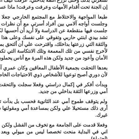
تشعرني بذلك وحتى تزرع الثقة بداخلي، عرفت كيف أ
إن الجنة تحت أقدام الأمهات وعرفت وعرفت! ماذا ع
طبعا المواجهة والاختلاط مع المجتمع الخارجي جعلا 
وجلست أواجه آلامي بين أفراد أسرتي مع أن نظرات أمي
جلست فيها منقطعة عن الدراسة ولا أريد أن أحسبها ل
تشد بيدي ابنتي حاربي وتفوقي على نفسك وعلى هذا ا
والثقة التي زرعتها بداخلك، واقترحت علي أن ألتحق 
لأخرج نفسي من تلك المعمعة وتلك الانتكاسة التي ت
الأمان وأعود من جديد ولكن هذه المرة مع أناس يحمل
لأن دوري أصبح توعويا للأشخاص ذوي الاحتياجات الخاصة 
وبدأت أفكر في إكمال دراستي وفعلا سجلت والتحقت 
أمي وزرعها الثقة بداخلي من جديد.
ولم يتوقف طموح أمي عند الثانوية فحسب بل بدأت ت
أرى ذلك مستحيلا علي ولكن بمساعدة أمي ومقولتها سي
غيرك.
وفعلا قدمت على الجامعة مع تخوف من الفشل ولكن الح
اني في البداية منحت تخصصا ليس من ميولي وبعد ا
(اجتماع).