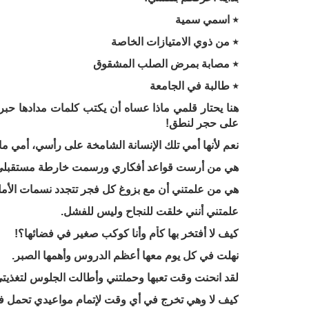
٭ اسمي سمية
٭ من ذوي الامتيازات الخاصة
٭ مصابة بمرض الصلب المشقوق
٭ طالبة في الجامعة
هنا يحتار قلمي ماذا عساه أن يكتب كلمات مدادها حب
على حجر لنطق!
نعم لأنها أمي تلك الإنسانة الشامخة على رأسي، أمي م
هي من أرست قواعد أفكاري ورسمت خارطة مستقبلي
هي من علمتني أن مع بزوغ كل فجر تتجدد نسمات الأمل،
علمتني أنني خلقت للنجاح وليس للفشل.
كيف لا أفتخر بها كأم وأنا كوكب صغير في فضائها؟!
نهلت في كل يوم معها أعظم الدروس وأهمها الصبر.
لقد انحنت وقت تعبها وحملتني وأطالت الجلوس لتغذيتي
كيف لا وهي تخرج في أي وقت لإتمام مواعيدي تحمل ف