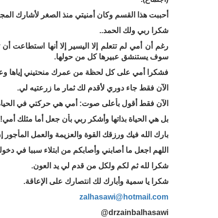
أحببت هذا القسم وكان أمنيتي منذ الصغر لأشارك المجتم
شكرا ربي ولك الحمد..
رغم أن أمي لم تتعلم إلا اليسير إلا أنها استطاعت أ
سوف يستنشق عبيرها كل من حولها.
فشكرا أمي على كل لحظة من عمرك منحتيني إياها وع
الآن فقط جاء دوري لأقدم لك ثمار ما زرعتيه لي.
الآن فقط أقول بأعلى صوت: أمي هي حركتي في الحياة
بل هي الحياة بذاتها وأشكر ربي بأن جعل أما مثلك أمي!
بارك الله فيك ورزقك القوة والعزيمة والعمل المأجور إن
اللهم اجعل ما أصابني وأصابكم من ابتلاء سببا في دخولن
شكرا لله ثم لكم ولكل من قدم لي يد العون.
شكرا يا سمية وأبارك لك انتصارك على الإعاقة.
zalhasawi@hotmail.com
drzainbalhasawi@