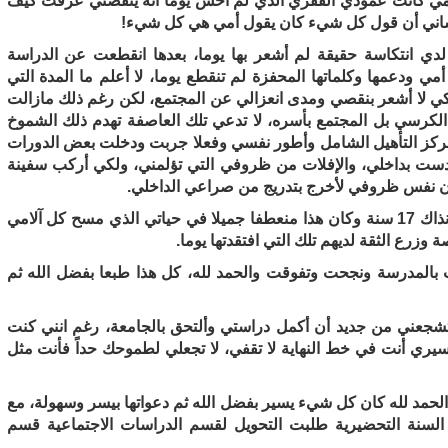
مي كانت عمودي الفقري الذي لم احس يوما انه ينقصني عرفت كيف
ساني أن قول كل شيء كان يقول أمي هي كل شيء!
لدي انتكاسة حقيقة لم أشعر بها يوما، بعدها انقطعت عن الدراسة
 ودعمها وكلماتها المحفزة لم تنقطع يوما، لا أعلم ما المدة التي
كي لا أشعر بنقصي ومدى انعزالي عن المجتمع، لكن رغم ذلك مازالت
لكرسي بل المجتمع بأسره، لا تدعي تلك العاصفة تهدم ذلك الشموخ
بمركز التأهيل الشامل وأطور نفسي وفعلا جربت ودخلت بعض الدورات
كدست بداخلي، والإفلات من ظروفي التي تؤلمني، ولكي أركب سفينة
ون نفس ظروفي لأخرج بتدريج من صراعي الداخلي.
بعدها التحقت بجمعية الأطفال المعاقين وكان عمري آنذاك 17 سنة وكان هذا منعطفا جميلا في حياتي الذي مسح كل آلامي
وزرع الثقة لديهم تلك التي افتقدتها يوما.
بالمدرسة ونجحت وتفوقت والحمد لله، كل هذا طبعا بفضل الله ثم
شجعني من جديد أن أكمل دراستي وألتحق بالجامعة، رغم انني كنت
ري أنت في خط النهاية لا تقفي، لا تجعلي لطموحك حداً فأنت مثل
مد لله كان كل شيء يسير بفضل الله ثم دعواتها بيسر وسهولة، مع
لسنة التحضيرية طلبت التحويل لقسم الدراسات الاجتماعية قسم