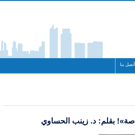
تصل بنا
اصة»! بقلم: د. زينب الحساوي