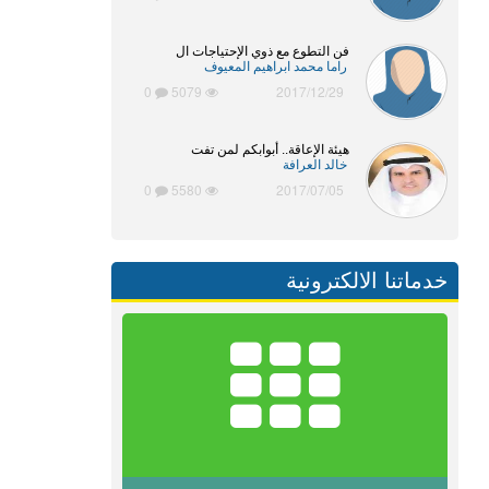
فن التطوع مع ذوي الإحتياجات ال
راما محمد ابراهيم المعيوف
0
5079
2017/12/29
هيئة الإعاقة.. أبوابكم لمن تفت
خالد العرافة
0
5580
2017/07/05
خدماتنا الالكترونية