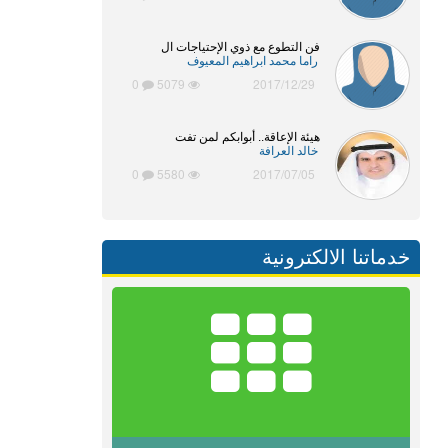
فن التطوع مع ذوي الإحتياجات ال
راما محمد ابراهيم المعيوف
0
5079
2017/12/29
هيئة الإعاقة.. أبوابكم لمن تفت
خالد العرافة
0
5580
2017/07/05
خدماتنا الالكترونية