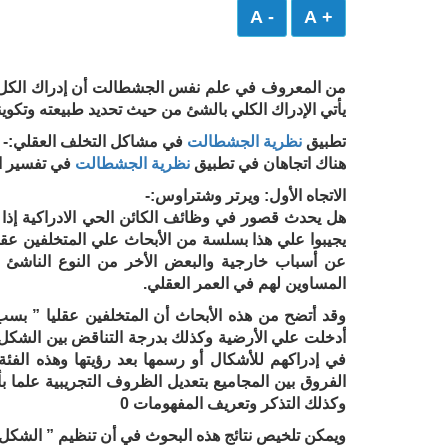
- A
+ A
من المعروف في علم نفس الجشطالت أن إدراك الكل يعتمد
يأتي الإدراك الكلي بالشئ من حيث تحديد طبيعته وتكوينه
تطبيق
نظرية الجشطالت
في مشاكل التخلف العقلي
:-
هناك اتجاهان في تطبيق
نظرية الجشطالت
في تفسير ال
الاتجاه الأول: ويرتر وشتراوس:-
هل يحدث قصور في وظائف الكائن الحي الادراكية إذا
يجيبوا علي هذا بسلسة من الأبحاث علي المتخلفين عقلي
عن أسباب خارجية والبعض الأخر من النوع الناشئ ع
المساوين لهم في العمر العقلي.
وقد أتضح من هذه الأبحاث أن المتخلفين عقليا ” بسب 
أدخلت علي الأرضية وكذلك بدرجة التناقض بين الشكل و
في إدراكهم للأشكال أو رسمها بعد رؤيتها وهذه الفئة
الفروق بين المجاميع بتعديل الظروف التجريبية علما
وكذلك التذكر وتعريف المفهومات 0
ويمكن تلخيص نتائج هذه البحوث في أن تنظيم ” الشكل وا