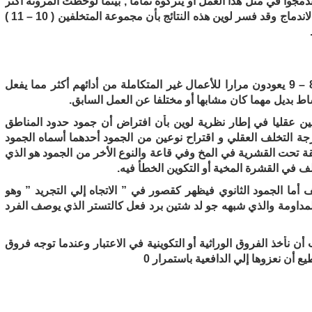
جوا في مثل هذا العمل أو يتركوه تماما , بينما لوحظت المرونة أكثر
في فئة الأسوياء فهم اقل تحديدا في الاندماج من عدم الاندماج وقد فسر لوين هذه النتائج بأن مجموعة المتخلفين ( 10 – 11 )
فقد وجد كوك أن مجموعة المتخلفين عقليا من سن 8 – 9 يعودون مرارا للأعمال غير المتكاملة من أدائهم أكثر مما يفعل
 عند المتخلفين عقليا في إطار نظرية لوين بأن افتراض أن جمود حدود المناطق
ة التخلف العقلي و اقتراح نوعين من الجمود أحدهما أسماه الجمود
قة تحت القشرية في المخ وفي قاعة والنوع الأخر من الجمود هو الذي
لف في القشرة المخية أو التكوين الخطأ فيه.
أما الجمود الثانوي فيظهر كقصور في ” الاتجاه إلي التجريد ” وهو
المداومة والذي شبهه جو لد شتين برد فعل كالتستر الذي يوصف الفرد
 نأخذ الفروق الوراثية أو التكوينية في الاعتبار وعندما توجه فروق
يع أن نعزوها إلي الدافعية باستمرار 0