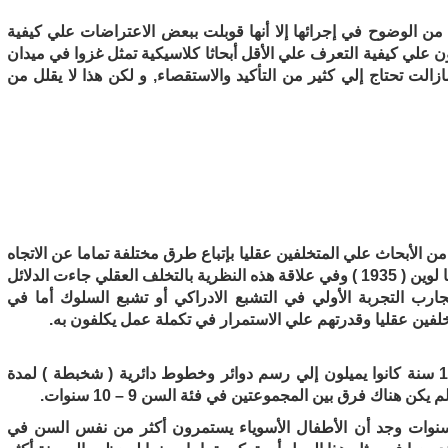
من الوضوح في إجرائها إلا أنها قوبلت ببعض الاعتراضات علي كيفية
ثون علي كيفية التعرف علي الأقل أبحاثا كلاسيكية تمثل غزوا في ميدان
لت تحتاج إلي كثير من التأكيد والاستقصاء, و لكن هذا لا يقلل من
ن الأبحاث علي المتخلفين عقليا بإتباع طرق مختلفة تماما عن الاتجاه
السابق ، بناء علي نظرية المجال التوبولوجية التي قدمها لوين ( 1935 ) وفي علاقة هذه النظرية بالتخلف العقلي جاءت الدلائل
رب التجربة الأولي في التشبع الادراكي أو تشبع السلوك أما في
متخلفين عقليا وقدرتهم علي الاستمرار في تكملة عمل يكلفون به.
وجد لوين أن المتخلفين عقليا من الفئة العمر 10 – 11 سنة كانوا يميلون إلي رسم دوائر وخطوط دائرية ( شخبطة ) لمدة
هناك فرق بين المجموعتين في فئة السن 9 – 10 سنوات.
دما لوحظت المجموعات من الفئة السن 8 – 9 سنوات وجد أن الأطفال الأسوياء يستمرون أكثر من نفس السن في