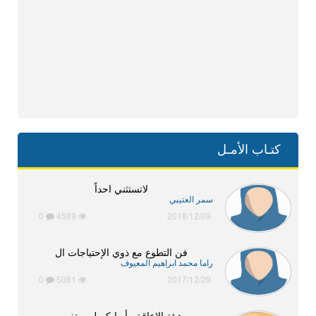
كتـاب الأمـل
لاتستثني احداً
سمر العتيبي
0
4589
2018/12/09
فن التطوع مع ذوي الإحتياجات ال
راما محمد ابراهيم المعيوف
0
5081
2017/12/29
هيئة الإعاقة.. أبوابكم لمن تفت