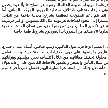
رعاته المرتبطة بطبيعة الحالة المرضية، هو المتاح حالياً؛ حيث يحصل
وهي جرعات تختلف باختلاف استجابة المريض للمركب الدوائي، أما
ية، انما يتم دعم المكونات العظمية بشرائح معدنية داعمة من الداخل
يرا إلى اللجوء لعلاجات هرمونية مثل الكالسيتونين أو غير هرمونية
عن تكسير العظام، ومن ثم يمنع المزيد من فقدان المادة العظمية
طبية خاصة.
لعظم الزجاجي، تقول الدكتورة زينب شاهين، أستاذ علم الاجتماع،
ق عليهم ما ينطبق على ذوي الاحتياجات الخاصة؛ حيث يجب التعامل
 مع محاولة تخفيف معاناتهم من خلال اكتشاف بعض مواهبهم وهواياتهم
ن تسلل اليأس والضجر والشعور بالاحباط للقائمين على رعاية هؤلاء
 شأنه نقل جملة من المشاعر السلبية اليهم فتعمل على تأخر حالتهم
اس.