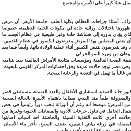
ثل عبئاً كبيراً على الأسرة والمجتمع.
راف، أستاذ جراحات العظام، بكلية الطب، جامعة الأزهر، أن مرض
ظهورها باختلالات وراثية حادة في مكونات الخلية العظمية، خصوصا
 والذي يؤدي بدوره إلى هشاشة حادة وغير طبيعية في عظام الجسد ما
 أن بعض المصابين بهذا المرض يتعرضون للكسور في عظام القدمين،
قد يتعرضون لنفس الكسور أثناء عملية الولادة ذاتها، وأيضاً فيما بعد
يبطئ من وتيرة النمو الحركي.
ة الصحة العالمية ومؤسسات متابعة الأمراض العالمية يفيد بتناميه
، وفي مصر توجد حالات عديدة وفق احصائيات المركز القومي للبحوث،
 غالباً ما تهمل في التغذية والرعاية الصحية.
كتور خالد العمدة، استشاري الأطفال والغدد الصماء، مستشفى قصر
معروفة طبياً منذ القدم، مطالبا باهتمام الأسرة بالحالة الصحية
من المرض؛ موضحا انه رغم أن الوراثة تلعب دوراً رئيسياً في بعض
 اهمال الحامل في تناول جرعات الأدوية والمضادات الحيوية وغيرها من
وحالات أخرى كانت التغذية السيئة والخاطئة احد اسباب اصابتها
متمثلة في زرقة بياض العينين، ضعف السمع، تأخر بناء الأسنان،
ؤشرات توجب سرعة التوجه لأقرب طبيب.