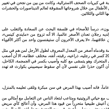
بة في كبريات الصحف الاسترالية، وكانت من بين من نجحن في تغيير
 الأطفال من خلال شروحاتها المشوقة لعالم الديناصورات والحشرات
لثاني والثلاثين.
ون»، درساً للأصحاء في فلسفة البحث عن السعادة والتغلب على
م أن طوله 33.6 بوصة فقط ولديه رجلان تعدان الأصغر عالميا، الا أنه تزوج من «مايندي كينس»،
علاقتهما، «لا يعرف الآخرون أن ستيفنسون واحد من أكثر الأقوياء
وصل ستيفنسون لسن الــ 35 كان طوله 33 بوصة وقدماه أصغر من المعدل المعروف لطول الأرجل لمن هم في مثل
حالته، وكان قد تعرض في سن الــ 18 لما يقرب من 200 كسر في رجليه، ذراعيه، رقبته، أنفه، مختلف عظامه، الا أن أصعب
لمتحرك وهو يتمشى مع كلبه وأصيب بكسر في الجمجمة، الكاحل،
ي أن أكون حذرا على نفسي لأن أي سقوط سيصيبني بكوارث قد تهدد
ا الروسي «سيرجي اليوشين»، البالغ من العمر 37 عاماً، فانه أصيب بهذا المرض في سن مبكرة وتلقى تعليمه بالمنزل،
ع حياتي الروتينية ومتاعب ابتعاد الناس عن التعامل مع أمثالي من
 أعيش طبيعيا متحرراً من قيود هذا المرض، وأن أعالج كأي مريض
أفقد زوجتي ومنزلي وأعيش في بيت العجزة وحيدا، لقد مللت الروتين