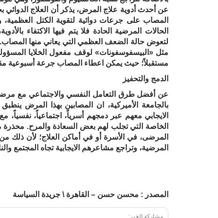
عن أحدث أدوية علاج المرض، يذكر أن العلاج الدوائي بج
المصاب على جرعات دوائية لتقوية الكتل العظمية، 
الحالات المرضية الحادة فلا يتم فيها الاكتفاء بالأدو
لتعوض حالة الضعف العظمي التي يعاني منها المصاب.مش
مثل «البيسفوسفونات» لوقف مفعول الخلايا المسؤولة 
مستقبلاً؛ حيث يمكن اعطاء المصاب جرعة أسبوعية مقدارها 70 مللغم من أليندرونات الصوديوم بشروط 
الدمج والتحفيز
عن أفضل طرق التعامل النفسي والاجتماعي مع مرضى ا
بالجامعة الأميركية، ان المصابين بهذا المرض ينطب
الايجابي معهم عبر دمجهم أسرياً، اجتماعياً، نفسياً،
الخاصة التي تجلب لهم بعض السعادة والمرح. محذرة م
المرضى، في الأسرة أو في أماكن العلاج؛ لأن ذلك من
المرضية، وتراجع مشاعرهم الايجابية تجاه المجتمع والن
المصدر : محسن حسن – القاهرة \ جريدة السياسة
مشاركة الخبر: