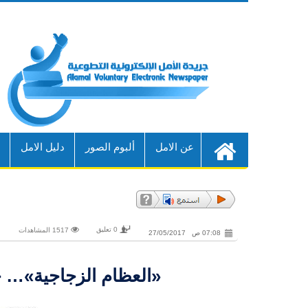
عن الامل
ألبوم الصور
دليل الامل
أ
0 تعليق
1517 المشاهدات
07:08 ص 27/05/2017
«العظام الزجاجية»… ح