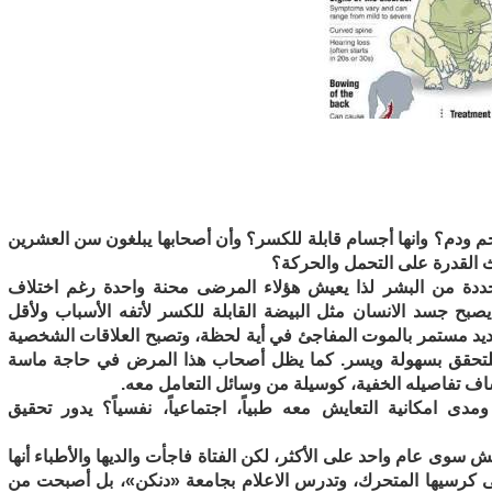
م ودم؟ وانها أجسام قابلة للكسر؟ وأن أصحابها يبلغون سن العشرين
ث القدرة على التحمل والحركة؟
ددة من البشر لذا يعيش هؤلاء المرضى محنة واحدة رغم اختلاف
صبح جسد الانسان مثل البيضة القابلة للكسر لأتفه الأسباب ولأقل
هديد مستمر بالموت المفاجئ في أية لحظة، وتصبح العلاقات الشخصية
لة للتحقق بسهولة ويسر. كما يظل أصحاب هذا المرض في حاجة ماسة
اف تفاصيله الخفية، كوسيلة من وسائل التعامل معه.
دى امكانية التعايش معه طبياً، اجتماعياً، نفسياً؟ يدور تحقيق
عيش سوى عام واحد على الأكثر، لكن الفتاة فاجأت والديها والأطباء أنها
 كرسيها المتحرك، وتدرس الاعلام بجامعة «دنكن»، بل أصبحت من