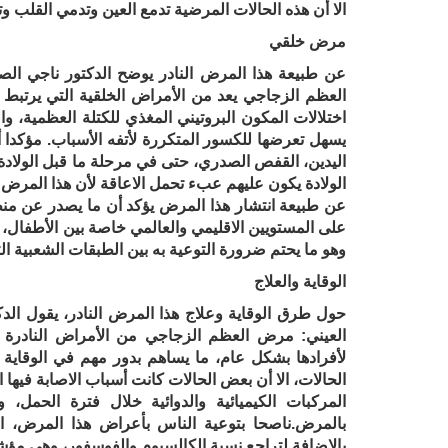
الا أن هذه الحالات المرضية تدمع العين وتدمي القلب وتم
مرض خلقي
عن طبيعة هذا المرض النادر يوضح الدكتور ناجي الص
العظم الزجاجي يعد من الأمراض الخلقية التي يرتبط 
اختلالات المكون البروتيني المغذي للكتلة العظمية،
يسهل تعرضها للكسور المتكررة لأتفه الأسباب. مؤكدا
اليدين، القفص الصدري، حتى في مرحلة ما قبل الولادة، و
الولادة يكون عليهم عبء تحمل الاعاقة لأن هذا المرض 
عن طبيعة انتشار هذا المرض يؤكد أن ما يصدر عن منظم
على المستويين الاقليمي والعالمي خاصة بين الأطفال
وهو ما يحتم ضرورة التوعية به بين الطبقات الشعبية التي
الوقاية والعلاج
حول طرق الوقاية وعلاج هذا المرض النادر، يقول الد
العيني: مرض العظم الزجاجي من الأمراض النادرة وال
لأفرادها بشكل عام، ما يساهم بدور مهم في الوقاية 
الحالات، الا أن بعض الحالات كانت أسباب الاصابة فيها
المركبات الكيميائية والدوائية خلال فترة الحمل، 
بالمرض.ناصحا بتوعية الناس بأعراض هذا المرض، ال
بالاضافة لتراجع نسبة الكالسيوم والفوسفور، وهي م