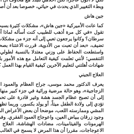
وبطء التغيير الذي يحدث في حياتي، خصوصا بعد أن أصب
جين هاش
كما عانت الأميركية «جين هاش»، مشكلات كثيرة بسب
تقول «في كل مرة أذهب للطبيب كنت أسأله لماذا أ
سرطان؟ وكانوا يرجعون تعبي إلى أنه جزء من مشكلات
تضيف، «بعد أن تعبت من الأدوية، قررت الاعتناء ب
واستطعت الحفاظ على وزني معتدلا بالنسبة لطولي 
التنفسي؛ لأنني تعلمت كيفية التعامل مع هذه الأمور ب
شهادات أهلتني لتعليم الآخرين كيفية القيام بهذا العمل
العلاج الجيني
يعرف الدكتور محمد موسى، جراح العظام والعمود ال
الزجاجية»، وهو حالة مرضية وراثية في جزء كبير منه
إلى أن تصبح عظام الجسد هشة وغير قادرة على تحم
تؤدي إلى ولادة الطفل ميتاً، أو يولد بكسور، وربما 
المشي وممارسته اللعب، موضحا أن بعض الأعراض المصا
وجود زرقان ببياض العين، واعوجاج العمود الفقري. وف
الهرمونات والفيتامينات، مضادات الهشاشة، العلاج 
الاعوجاجات، مقررا أن هذا المرض لا يسمح في الغالب 