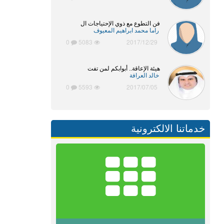
فن التطوع مع ذوي الإحتياجات ال
راما محمد ابراهيم المعيوف
0
5083
2017/12/29
هيئة الإعاقة.. أبوابكم لمن تفت
خالد العرافة
0
5593
2017/07/05
خدماتنا الالكترونية