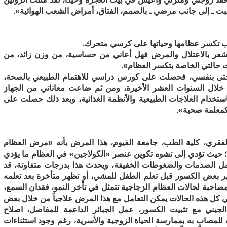
ت ـ إلى جانب مرضي ـ بالصمم، الفتاق، أمراض الشعب الهوائية».
ب تكسر عظامها وحياتها على كرسي متحرك.
شعر بالاعتلال والمرض فهل أعاني من حساسية، من وزن زائد، من
 حالتي الخاصة بتكسر العظام».
صحتى بنفسي، فحصلت على كورس دراسي للاهتمام الطبيعي بالصحة،
خلال السنوات العشر الأخيرة، ومن ثم ضاعت معاناتي من الجهاز
استخدام العلاجات الطبيعية والأنظمة الغذائية، وبعد ذلك حصلت على
 كمعلمة صحية».
فقري، كلية الطب، جامعة الفيوم، هذا المرض بأنه «مرض العظام
ا؛ حيث تؤدي إلى تشوه تكوين عنصر «الكولاجين» في العظام ما يؤدي
ل الصدمات والضغوطات الخفيفة، ويحدث هذا بدرجات متفاوتة، قد
تظهر بعض الكسور قبل تعلم الطفل للمشي، أو تظهر متأخرة بعد تعلمه
حبة لحالات العظام الزجاجية تتمثل في تأخر النمو، فقدان السمع،
ي كل هذه الحالات يمكن التعامل مع هذا المرض علاجياً من خلال بعض
الجيني مع تثبيت الكسور، عمل الجبائر الداعمة للمفاصل، اصلاح
للمصاب به بممارسة الحياة الزوجية والأسرية، رغم وجود استثناءات