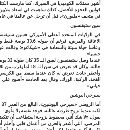
أشهر ممثلات الكوميديا في السيرك، كما مارست الكتا
قوانين العجزة للأفضل، كذلك ساهمت في اسعاد ملايين
في متحف «ملبورن»، قبل أن ترحل عن عالمنا في عامها ا
سين ستيفنسون
في الولايات المتحدة أعطى الأميركي «سين ستيفنس
الاعاقة والمرض، فرغ
وعاشا حياة مليئة بالسعادة في «شيكاغو»؛ وقالت عن 
جنسيا».
عندما 
وأخطر حادث تعرض له كان عندما سقط من الكرسي ا
الفخذ، الركبة، الورك، وقال بعد الحادث «أصبح عل
حياتي».
سيرجي اليوشين
أم
لكنه عندما تزوج طردته عائلته، فوجد نفسه بلا مأوى.
يقول، «لا شك أنني محظوظ بزوجة استطاعت أن تتكيف م
المرضى، انني أشعر بالحزن من أعماق قلبي وأحلم أن
لكي لا أكون عاجزا، لكن أحلامي تتبدد مع مخاوف أن 