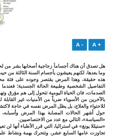
- A
+ A
هل تصدق أن هناك أجساماً زجاجية أصحابها بشر من لح
وما بعدها، لكنهم يعيشون بأجسام السنة الثالثة من حي
هذه حقيقة، وهذا المرض يقتصر وجوده على فئة مح
التفاصيل الشخصية وطبيعة الحالة الجسدية؛ فعندما ي
الصدمات، فان الحياة اليومية تتحول إلى هم مؤرق وت
بالآخرين من الأسوياء ضرباً من الأمنيات غير القاب
للاحتواء والعلاج، بل يظل المرض نفسه في حاجة لاكتش
حول أشهر الحالات المصابة بهذا المرض وأسبابه، وم
«السياسة»، التالي مع عدد من الاختصاصيين.
«ستيللا يونغ» في استراليا، التي قرر الأطباء أنها لن ت
تجاوزت عامها السابع عشر، وتتحرك بهمة ونشاط على