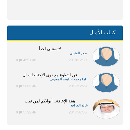
كتـاب الأمـل
لاتستثني احداً
سمر العتيبي
0
4591
2018/12/09
فن التطوع مع ذوي الإحتياجات ال
راما محمد ابراهيم المعيوف
0
5083
2017/12/29
هيئة الإعاقة.. أبوابكم لمن تفت
خالد العرافة
0
5592
2017/07/05