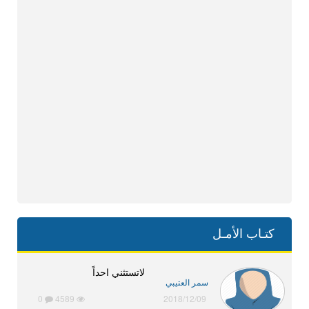
كتـاب الأمـل
لاتستثني احداً
سمر العتيبي
0
4589
2018/12/09