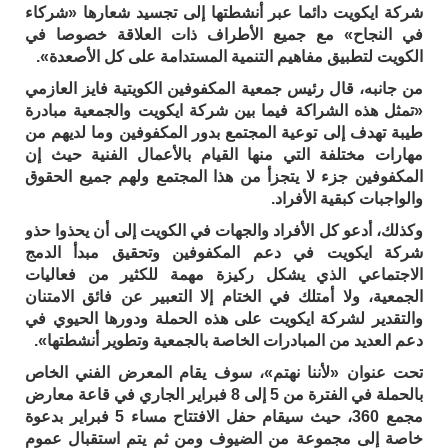
شركة ايكويت دائما عبر أنشطتها إلى تجسيد شعارها «شركاء
في النجاح» مع جميع الأطراف ذات العلاقة خصوصا في
الكويت لتطبيق مفاهيم التنمية المستدامة على كل الأصعدة».
من جانبه، قال رئيس جمعية المكفوفين الكويتية فايز العازمي
«تمثل هذه الشراكة فيما بين شركة ايكويت والجمعية مبادرة
طيبة تهدف إلى توعية المجتمع بدور المكفوفين وما لديهم من
مهارات مختلفة التي منها القيام بالأعمال الفنية حيث إن
المكفوفين جزء لا يتجزأ من هذا المجتمع ولهم جميع الحقوق
والواجبات كبقية الأفراد.
وكذلك، أدعو كل الأفراد والجهات في الكويت إلى أن يحذوا حذو
شركة ايكويت في دعم المكفوفين وتحقيق مبدأ الدمج
الاجتماعي الذي يشكل ركيزة مهمة للكثير من فعاليات
الجمعية، ولا أمتلك في الختام إلا التعبير عن فائق الامتنان
والتقدير لشركة ايكويت على هذه الحملة ودورها الحيوي في
دعم العديد من المبادرات الخاصة بالجمعية وتطوير أنشطتها».
تحت عنوان «لأننا نهتم»، سوف يقام المعرض الفني الخاص
بالحملة في الفترة من 5 إلى 8 فبراير الجاري في قاعة معارض
مجمع 360، حيث سيقام حفل الافتتاح مساء 5 فبراير بدعوة
خاصة إلى مجموعة من الضيوف ومن ثم يتم استقبال عموم