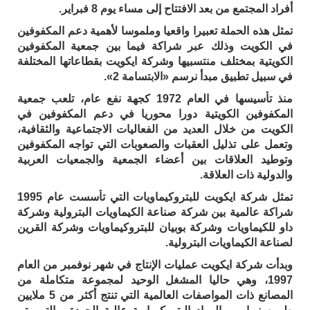
أفراد المجتمع من بعد الافتتاح إلى مساء يوم 8 فبراير.
تمثل هذه الحملة تعبيرا واقعيا وملموسا لأهمية دعم المكفوفين
في الكويت وذلك عبر شراكة فيما بين جمعية المكفوفين
الكويتية بمختلف منتسبيها وشركة ايكويت بقطاعاتها المختلفة
في سبيل تطبيق مبدأ نرسم «الابتسامة 2».
منذ تأسيسها في العام 1972 كجهة نفع عام، تلعب جمعية
المكفوفين الكويتية دورا محوريا في دعم المكفوفين في
الكويت من خلال العديد من الفعاليات الاجتماعية والثقافية،
وتعمل على تذليل العقبات والصعوبات التي تواجه المكفوفين
وتوطيد العلاقات بين أعضاء الجمعية والجمعيات العربية
والدولية ذات العلاقة.
تمثل شركة ايكويت للبتروكيماويات التي تأسست عام 1995
شراكة عالمية بين شركة صناعة الكيماويات البترولية وشركة
داو للكيماويات وشركة بوبيان للبتروكيماويات وشركة القرين
لصناعة الكيماويات البترولية.
وبدأت شركة ايكويت عمليات الإنتاج في شهر نوفمبر من العام
1997، وهي حاليا المشغل الوحيد لمجموعة متكاملة من
المصانع ذات المواصفات العالمية التي تنتج أكثر من 5 ملايين