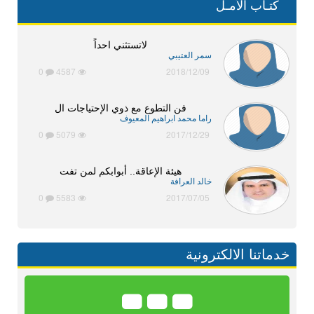
كتـاب الأمـل
لاتستثني احداً
سمر العتيبي
0
4587
2018/12/09
فن التطوع مع ذوي الإحتياجات ال
راما محمد ابراهيم المعيوف
0
5079
2017/12/29
هيئة الإعاقة.. أبوابكم لمن تفت
خالد العرافة
0
5583
2017/07/05
خدماتنا الالكترونية