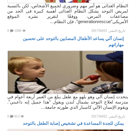
النظام الغذائى هو أمر مهم وضروري لجميع الأشخاص، لكن بالنسبة
لمريض التوحد يشكل النظام الغذائى أهمية كبيرة فى الحد من
مضاعفات المرض، ووفقًا لتقرير نشره الموقع
الأمريكى”generationrescue”، فإن النظام…
تاريخ النشر:
2017/04/03
1008
0
إنسان آلي يساعد الأطفال المصابين بالتوحد على تحسين
مهاراتهم
يتحدث إنسان آلي وهو يلهو مع طفل يبلغ من العمر أربعة أعوام في
مدرسة لعلاج التوحد بشمال لندن ويقول “هذا جميل إنه داعبني”.
ويقوم الإنسان الآلي كاسبار الذي طورته جامعة…
تاريخ النشر:
2017/04/02
913
0
يمكن للجدة المساعدة في تشخيص إصابة الطفل بالتوحد