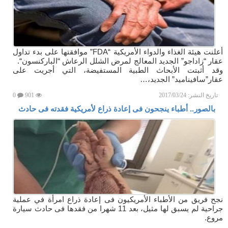
أعلنت هيئة الغذاء والدواء الأمريكية “FDA” موافقتها على بدء تداول
عقار “زاداجو” الجديد المعالج لمرض الشلل الرعاش “الباركنسون“.
وقد أثبتت الأبحاث الطبية المستفيضة، التي أجريت على
عقار”سافيناميد” الجديد،…
تاريخ النشر:
2017/03/24
901
0
بالصور.. أطباء ينجحون فى إعادة ذراع لأمريكية فقدته فى حادث
نجح فريق من الأطباء الأمريكيون فى إعادة ذراع امرأة في عملية
جراحية لم يسبق لها مثيل، بعد 11 شهرا من فقدها فى حادث سيارة
مروع.