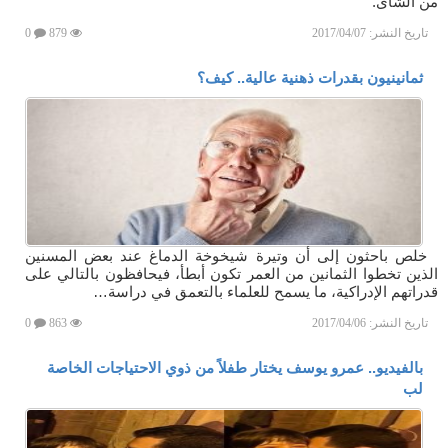
من الشاى.
تاريخ النشر:
2017/04/07
879
0
ثمانينيون بقدرات ذهنية عالية.. كيف؟
خلص باحثون إلى أن وتيرة شيخوخة الدماغ عند بعض المسنين
الذين تخطوا الثمانين من العمر تكون أبطأ، فيحافظون بالتالي على
قدراتهم الإدراكية، ما يسمح للعلماء بالتعمق في دراسة…
تاريخ النشر:
2017/04/06
863
0
بالفيديو.. عمرو يوسف يختار طفلاً من ذوي الاحتياجات الخاصة
لب