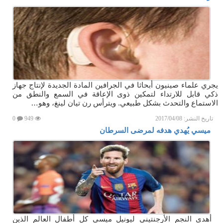
يجري علماء صينيون أبحاثا في الجرافين المادة الجديدة لإنتاج جهاز
ذكي قابل للارتداء لتمكين ذوى الإعاقة في السمع والنطق من
الاستماع والتحدث بشكل طبيعي. ويترأس رن تيان لينغ، وهو…
تاريخ النشر:
2017/04/08
949
0
ميسي يُهدي هدفه لمرضى السرطان
أهدى النجم الأرجنتيني ليونيل ميسي كل أطفال العالم الذين