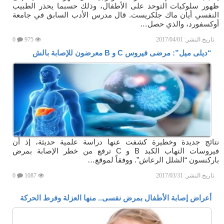
ظهور سلوكيات التوحد على الأطفال، وذلك حسبما يحذر الطبيب
النفسي أيان ماك جلكريست. قال مدرس الأدب السابق في جامعة
أوكسفورد، والذي حصل…
تاريخ النشر:
2017/04/01
975
0
“ديلى ميل”: مرضى فيروس C و B معرضون للإصابة بالش
نتائج جديدة وخطيرة كشفت عنها دراسة علمية حديثة، إذ أن
فيروسات التهاب الكبد B و C ترفع من خطر الإصابة بمرض
باركنسون “الشلل الرعاش”. ووفقاً لموقع…
تاريخ النشر:
2017/03/31
1087
0
أعراض إصابة الأطفال بمرض نفسى.. منها العزلة وفرط الحركة