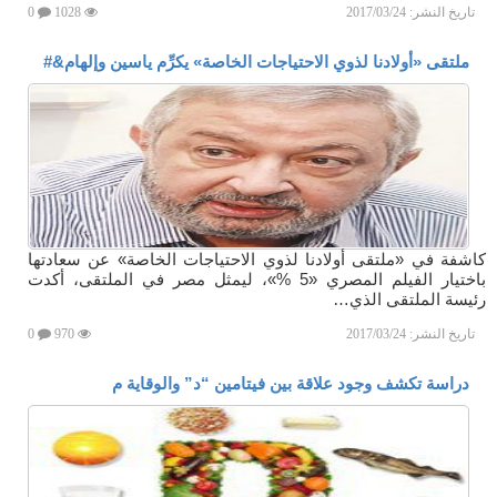
تاريخ النشر:
2017/03/24
1028
0
ملتقى «أولادنا لذوي الاحتياجات الخاصة» يكرِّم ياسين وإلهام&#
كاشفة في «ملتقى أولادنا لذوي الاحتياجات الخاصة» عن سعادتها
باختيار الفيلم المصري «5 %»، ليمثل مصر في الملتقى، أكدت
رئيسة الملتقى الذي…
تاريخ النشر:
2017/03/24
970
0
دراسة تكشف وجود علاقة بين فيتامين “د” والوقاية م