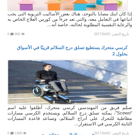
إذا كان ابنك مصابا بالتوحد، هناك بعض الأساليب التربوية التى يجب
اتباعها فى التعامل معه، والتى تعد جزءاً من كورس العلاج الخاص به
والرعاية النفسية المطلوبة لحالته، خاصة أنه…
تاريخ النشر:
2017/04/03
860
0
كرسي متحرك يستطيع تسلق درج السلالم قريبًا في الأسواق
بحلول 2
صمَّم فريق من المهندسين كرسي متحرك، أطلقوا عليه اسم
“Scewo”، يمكنه تسلق درج السلالم. ويستخدم الكرسي مسارات
مطاطية للتحرك على أدراج السلالم، وتساعد قاعدة المسارات
الثابتة الكرسي في الاستقرار…
تاريخ النشر:
2017/04/03
1499
0
فى يومه العالمى.. حقائق يجب