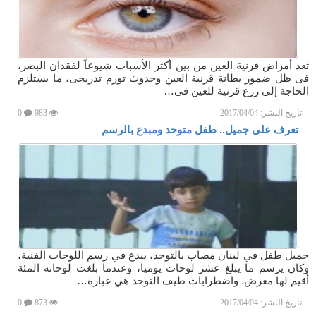
تعد أمراض قرنية العين من بين أكثر الأسباب شيوعاً لفقدان البصر،
فى ظل ضمور بطانة قرنية العين وحدوث تورم تدريجى، ما يستلزم
الحاجة إلى زرع قرنية للعين فى…
تاريخ النشر:
2017/04/04
983
0
تعرف على جميل.. طفل متوحد ومبدع بالرسم
جميل طفل في لبنان مصاب بالتوحد، يبدع في رسم اللوحات الفنية،
وكان يرسم ما يبلغ عشر لوحات يوميا، وعندما بلغت لوحاته المئة
أقيم لها معرض. واضطرابات طيف التوحد هي عبارة…
تاريخ النشر:
2017/04/04
873
0