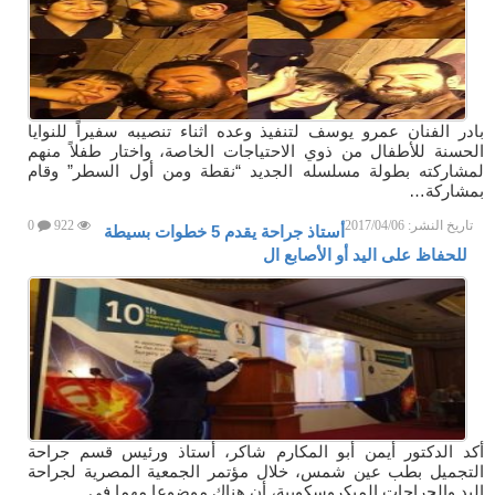
بادر الفنان عمرو يوسف لتنفيذ وعده اثناء تنصيبه سفيراً للنوايا
الحسنة للأطفال من ذوي الاحتياجات الخاصة، واختار طفلاً منهم
لمشاركته بطولة مسلسله الجديد “نقطة ومن أول السطر” وقام
بمشاركة…
تاريخ النشر:
2017/04/06
922
0
أستاذ جراحة يقدم 5 خطوات بسيطة
للحفاظ على اليد أو الأصابع ال
أكد الدكتور أيمن أبو المكارم شاكر، أستاذ ورئيس قسم جراحة
التجميل بطب عين شمس، خلال مؤتمر الجمعية المصرية لجراحة
اليد والجراحات الميكروسكوبية، أن هناك موضوعا مهما فى…