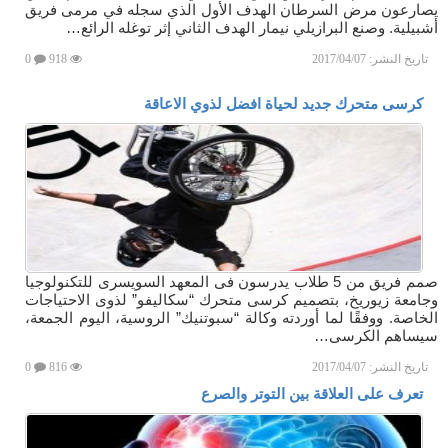
يصارعون مرض السرطان الهدف الأول الذي سجله في مرمى فريق
أشبيلية. وصنع البرازيلي نيمار الهدف الثاني إثر توغله الرائع…
تاريخ النشر:
2017/04/07
918
0
كرسى متحرك جديد لحياة افضل لذوي الاعاقة
صمم فريق من 5 طلاب يدرسون فى المعهد السويسرى للتكنولوجيا
وجامعة زيوريخ، بتصميم كرسى متحرك “سكاليفو” لذوى الاحتياجات
الخاصة. ووفقًا لما أوردته وكالة “سبوتنيك” الروسية، اليوم الجمعة،
سيساهم الكرسى…
تاريخ النشر:
2017/04/07
816
0
تعرف على العلاقة بين التوتر والصرع