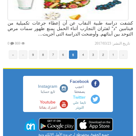
كشفت دراسة طبية النقاب عن أن إعطاء جرعات تكميلية من
فيتامين “د” لفئران التجارب أثناء الحمل يمنع ظهور سمات مرض
التوحد بين أبنائهم. وأوضحت الدراسة التى أجريت…
تاريخ النشر:
2017/03/23
869
0
»
›
9
8
7
6
5
4
3
2
1
‹
Facebook
Instagram
اعجب
بصفحتنا
تابع حسابنا
Twitter
Youtube
تابعنا علي
التويتر
اشترك بقناتنا
جميع الحقوق محفوظة لـ جريدة الأمل الإلكترونية