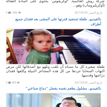
شركة روش العالمية. “أوكريفوس” يحتوى على المادة الفعالة
(أوكريليزوماب) وهو…
تاريخ النشر:
2017/03/30
1084
0
بالفيديو.. طفلة تستعيد قدرتها على المشى بعد فقدان جميع
أطراف
طفلة صغيرة كل ما تتمناه أن تلعب وتلهو مع أصدقائها لكن مرض
التهاب السحايا جردها من كل هذه المشاعر النبيلة وكلفها فقدان
ذراعيها وقدميها.
تاريخ النشر:
2017/03/30
909
0
بالفيديو.. مشلول يطعم نفسه بفضل “دماغ صناعي”