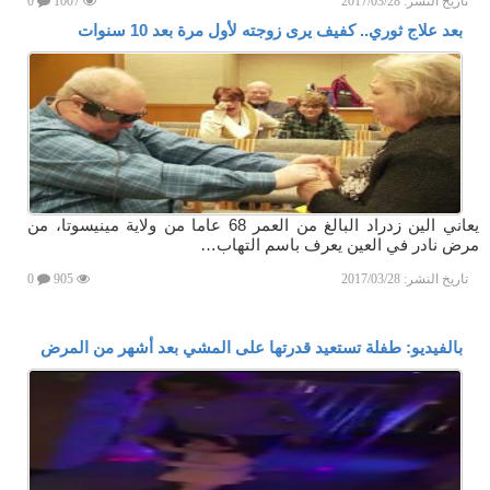
تاريخ النشر:
2017/03/28
1007
0
بعد علاج ثوري.. كفيف يرى زوجته لأول مرة بعد 10 سنوات
يعاني الين زدراد البالغ من العمر 68 عاما من ولاية مينيسوتا، من
مرض نادر في العين يعرف باسم التهاب…
تاريخ النشر:
2017/03/28
905
0
بالفيديو: طفلة تستعيد قدرتها على المشي بعد أشهر من المرض