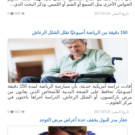
الحواس الأخرى مثل السمع أو الشم أو اللمس. وذكر البحث الذي…
تاريخ النشر:
2017/03/26
860
0
150 دقيقة من الرياضة أسبوعيًا تقلل الشلل الرعاش
أفادت دراسة أمريكية حديثة، بأن ممارسة الرياضة لمدة 150 دقيقة
أسبوعيًا، تحافظ على الصحة البدنية للأشخاص الذين يعانون من
مرض باركنسون، أو الشلل الرعاش. الدراسة أجراها باحثون في
مركز العلوم…
تاريخ النشر:
2017/03/26
942
0
عقار مدر للبول يخفف حدة أعراض مرض التوحد