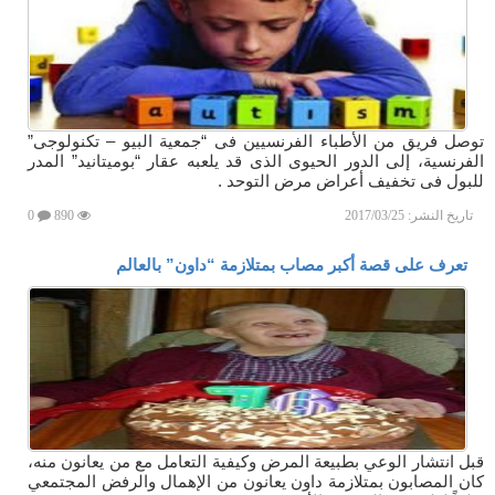
توصل فريق من الأطباء الفرنسيين فى “جمعية البيو – تكنولوجى”
الفرنسية، إلى الدور الحيوى الذى قد يلعبه عقار “بوميتانيد” المدر
للبول فى تخفيف أعراض مرض التوحد .
تاريخ النشر:
2017/03/25
890
0
تعرف على قصة أكبر مصاب بمتلازمة “داون” بالعالم
قبل انتشار الوعي بطبيعة المرض وكيفية التعامل مع من يعانون منه،
كان المصابون بمتلازمة داون يعانون من الإهمال والرفض المجتمعي