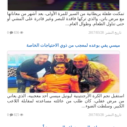
تمكنت طفلة بريطانية من السير للمرة الأولى، بعد أشهر من معاناتها
مع مرض باتن، والذي تركها فاقدة للبصر وغير قادرة على المشي أو
حتى تناول الطعام. وطوال العام…
تاريخ النشر:
2017/03/28
836
0
ميسي يفي بوعده لمعجب من ذوي الاحتياجات الخاصة
استقبل نجم الكرة الأرجنتينية ليونيل ميسي أحد معجبيه، الذي يعاني
من مرض عقلي، كان طلب من عائلته مساعدته لمقابلة اللاعب
الكبير. وسلطت الضوء…
تاريخ النشر:
2017/03/28
825
0