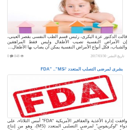
قالت الدكتور عزة البكرى، رئيس قسم الطب النفسى بقصر العينى،
إن الأمراض النفسية تصيب الأطفال وليس فقط المراهقين
والشباب، فكل أنواع الأمراض النفسية يمكن أن يصاب بها الأطفال…
تاريخ النشر:
2017/03/30
848
0
بشرى لمرضى التصلب المتعدد “FDA” ..”MS̶
وافقت إدارة الأغذية والعقاقير الأمريكية “FDA” أمس الثلاثاء، على
دواء “اوكريفوس” لمرضى التصلبى المتعدد (MS)، وهو من إنتاج