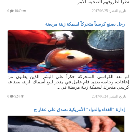
نظراً لظروفهم الصحية، الأمر…
تاريخ النشر:
2017/03/25
1049
0
رجل يصنع كرسياً متحركاً لسمكة زينة مريضة
لم تعد الكراسي المتحركة حكراً على البشر الذين يعانون من
إعاقات، وخاصة بعدما قام عامل في متجر لبيع أسماك الزينة بصناعة
كرسي متحرك لسمكة زينة مريضة في…
تاريخ النشر:
2017/03/24
924
0
إدارة “الغذاء والدواء” الأمريكية تصدق على عقار ج