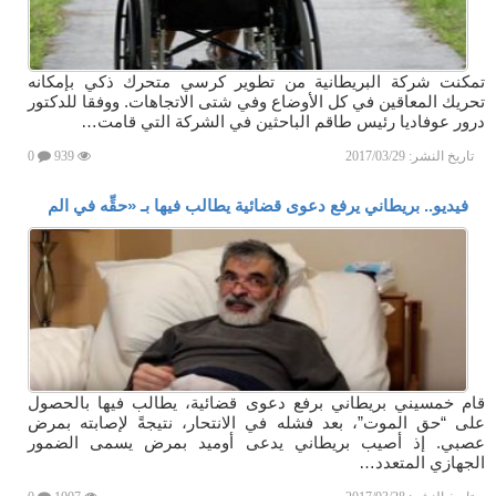
تمكنت شركة البريطانية من تطوير كرسي متحرك ذكي بإمكانه
تحريك المعاقين في كل الأوضاع وفي شتى الاتجاهات. ووفقا للدكتور
درور عوفاديا رئيس طاقم الباحثين في الشركة التي قامت…
تاريخ النشر:
2017/03/29
939
0
فيديو.. بريطاني يرفع دعوى قضائية يطالب فيها بـ «حقِّه في الم
قام خمسيني بريطاني برفع دعوى قضائية، يطالب فيها بالحصول
على “حق الموت”، بعد فشله في الانتحار، نتيجةً لإصابته بمرض
عصبي. إذ أصيب بريطاني يدعى أوميد بمرض يسمى الضمور
الجهازي المتعدد…