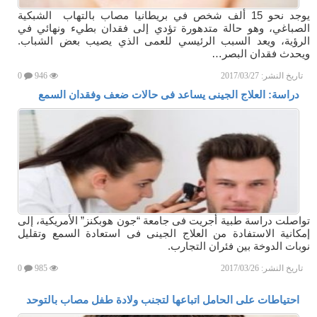
يوجد نحو 15 ألف شخص في بريطانيا مصاب بالتهاب الشبكية
الصباغي، وهو حالة متدهورة تؤدي إلى فقدان بطيء ونهائي في
الرؤية، ويعد السبب الرئيسي للعمى الذي يصيب بعض الشباب.
ويحدث فقدان البصر…
تاريخ النشر:
2017/03/27
946
0
دراسة: العلاج الجينى يساعد فى حالات ضعف وفقدان السمع
تواصلت دراسة طبية أجريت فى جامعة “جون هوبكنز” الأمريكية، إلى
إمكانية الاستفادة من العلاج الجينى فى استعادة السمع وتقليل
نوبات الدوخة بين فئران التجارب.
تاريخ النشر:
2017/03/26
985
0
احتياطات على الحامل اتباعها لتجنب ولادة طفل مصاب بالتوحد