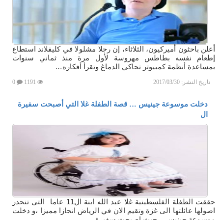
أعلن باحثون أميركيون، الثلاثاء، إن رجلا مشلولا في كليفلاند استطاع
إطعام نفسه بطاطس مهروسة لأول مرة منذ ثماني سنوات
بمساعدة أنظمة كمبيوتر تحاكي الدماغ وتقرأ أفكاره…
تاريخ النشر:
2017/03/30
1191
0
دخلت موسوعة جينيس … قصة الطفلة غلا التي أصبحت سفيرة
ال
حققت الطفلة الفلسطينية غلا عبد الله ابنة ال11 عاما التي تنحدر
اصولها عائلتها الى غزة وتقيم الان في الرياض انجازا مميزا ،و دخلت
موسوعة جينيس ، حيث اصبحت سفيرة…