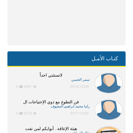
كتـاب الأمـل
لاتستثني احداً
سمر العتيبي
0
4587
2018/12/09
فن التطوع مع ذوي الإحتياجات ال
راما محمد ابراهيم المعيوف
0
5079
2017/12/29
هيئة الإعاقة.. أبوابكم لمن تفت