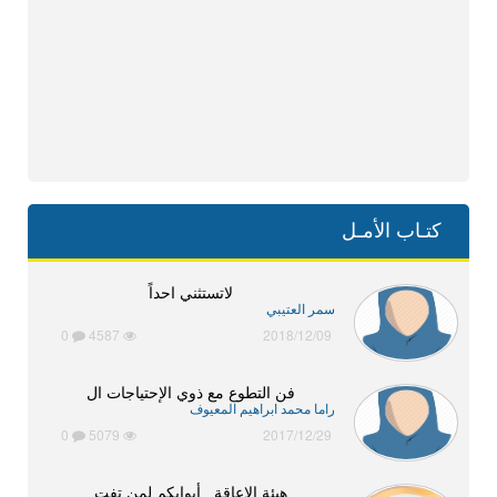
كتـاب الأمـل
لاتستثني احداً
سمر العتيبي
0
4587
2018/12/09
فن التطوع مع ذوي الإحتياجات ال
راما محمد ابراهيم المعيوف
0
5079
2017/12/29
هيئة الإعاقة.. أبوابكم لمن تفت