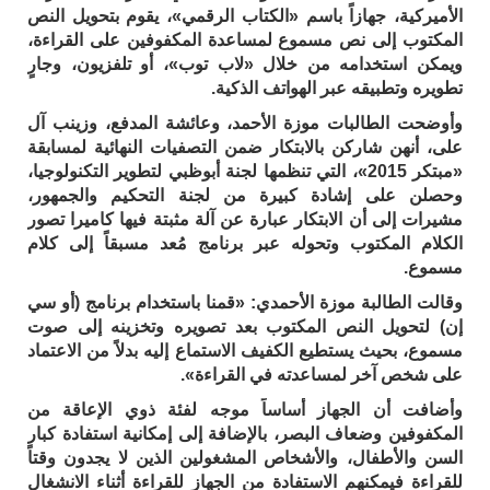
الأميركية، جهازاً باسم «الكتاب الرقمي»، يقوم بتحويل النص
المكتوب إلى نص مسموع لمساعدة المكفوفين على القراءة،
ويمكن استخدامه من خلال «لاب توب»، أو تلفزيون، وجارٍ
تطويره وتطبيقه عبر الهواتف الذكية.
وأوضحت الطالبات موزة الأحمد، وعائشة المدفع، وزينب آل
على، أنهن شاركن بالابتكار ضمن التصفيات النهائية لمسابقة
«مبتكر 2015»، التي تنظمها لجنة أبوظبي لتطوير التكنولوجيا،
وحصلن على إشادة كبيرة من لجنة التحكيم والجمهور،
مشيرات إلى أن الابتكار عبارة عن آلة مثبتة فيها كاميرا تصور
الكلام المكتوب وتحوله عبر برنامج مُعد مسبقاً إلى كلام
مسموع.
وقالت الطالبة موزة الأحمدي: «قمنا باستخدام برنامج (أو سي
إن) لتحويل النص المكتوب بعد تصويره وتخزينه إلى صوت
مسموع، بحيث يستطيع الكفيف الاستماع إليه بدلاً من الاعتماد
على شخص آخر لمساعدته في القراءة».
وأضافت أن الجهاز أساساً موجه لفئة ذوي الإعاقة من
المكفوفين وضعاف البصر، بالإضافة إلى إمكانية استفادة كبار
السن والأطفال، والأشخاص المشغولين الذين لا يجدون وقتاً
للقراءة فيمكنهم الاستفادة من الجهاز للقراءة أثناء الانشغال