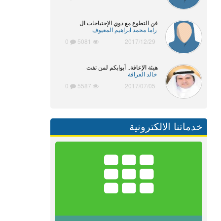
فن التطوع مع ذوي الإحتياجات ال
راما محمد ابراهيم المعيوف
0
5081
2017/12/29
هيئة الإعاقة.. أبوابكم لمن تفت
خالد العرافة
0
5587
2017/07/05
خدماتنا الالكترونية