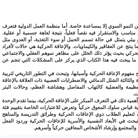
النمو السوي إلا بمساعدة خاصة. أما منظمة العمل الدولية فتعرف
اسب والاستقرار فيه نقصاً فعلياً، نتيجة لعاهة جسمية أو عقلية.
و بيئي يتمثل في
حالة تسمم الحمل أو سوء التغذية، أو العدوى مثل
نتج عن العقاقير والكيماويات. والإعاقة الحركية هي حالات لأفراد
حركي بحيث يؤثر ذلك الخلل على مظاهر نموهم العقلي والاجتماعي
و ما يبحث فيه هذا الكتاب الذي يركز على المشكلات التي تنجم عن
مفهوم الإعاقة الحركية وأسبابها، وتبحث في التطور التاريخي لتربية
ة والثالثة الشلل الدماغي والاضطرابات العصبية ذات العلاقة بالإعاقة
عظيمة والعضلية كالتهاب المفاصل وهشاشة العظم، وحالات البتر
ت.
مية ذلك في التعرف المبكر على الإعاقة الحركية، بينما تقدم الوحدة
ية قياس سلوك المعوق حركياً وتعرض للاعتبارات الخاصة بتقييم فئة
لتعليم الطلاب ذوي الإعاقات الحركية وطرائق التدريسة والمناهج
فتبحث في الأبعاد النفسية والأسرية للإعاقات الحركية وردود الفعل
 والمجتمع وإرشاد الأشخاص المعاقين حركياً وأسرهم.