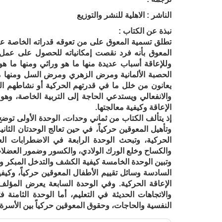
الناشر : الاهلية للنشر والتوزيع
نبذة عن الكتاب :
تطلق تسمية المعوق على من تعوقه قدراته الخاصة عن 
المعوق بأنه فرد نقصت إمكانياته للحصول على عمل من
وللإعاقة أسباب عديدة منها ما هو وراثي ومنها ما ه
الحصبة الألمانية ومرض الزهري ومرض السل ومنها ما ي
يعانون من خلل ما في قدرتهم الحركية أو نشاطهم ال
والانفعالي ويستدعي الحاجة إلى التربية الخاصة، وه
الإعاقة وكيفية معالجتها.
إذ يتألف الكتاب من ثماني وحدات، الوحدة الأولى توضح 
وتأهيل المعوقين حركياً، في حين تعالج الوحدتان الثاني
الحركية، وتبحث الوحدة الرابعة في الاضطرابات ال
والكساح وخلع الورك الولادي، والكسور وضمور العضلا
وتبين الوحدة الخامسة كيفية الكشف والتدخل المبكر وأه
السادسة وسائل تقييم الأطفال المعوقين حركياً، وكيف
الإعاقة الحركية. وفي الوحدة السابعة يعرض المؤلف 
والاتجاهات الحديثة في التعليم، أما الوحدة الثامنة 
النفسية والحاجات، وحقوق المعوقين حركياً بين الأسرة