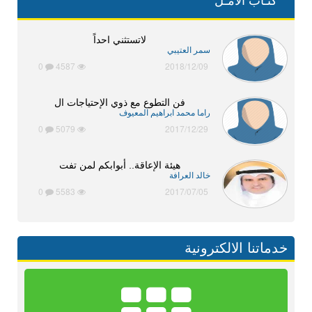
كتـاب الأمـل
لاتستثني احداً
سمر العتيبي
0
4587
2018/12/09
فن التطوع مع ذوي الإحتياجات ال
راما محمد ابراهيم المعيوف
0
5079
2017/12/29
هيئة الإعاقة.. أبوابكم لمن تفت
خالد العرافة
0
5583
2017/07/05
خدماتنا الالكترونية