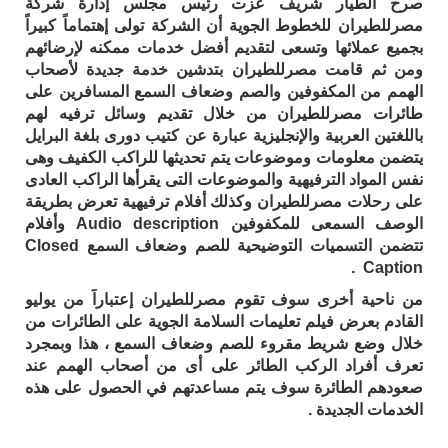
صرح الطيار شريف عزت رئيس مجلس إدارة شركة
مصرللطيران للخطوط الجوية أن الشركة تولى إهتماماً كبيراً
بجميع عملائها وتسعى لتقديم أفضل خدمات ممكنه لإرضائهم
ومن ثم قامت مصرللطيران بتدشين خدمة جديدة لأصحاب
الهمم من المكفوفين والصم وضعاف السمع المسافرين على
طائرات مصرللطيران من خلال تقديم وسائل ترفيه لهم
باللغتين العربية والإنجليزية عبارة عن كتيب دورى بلغة البرايل
يتضمن معلومات وموضوعات يتم تحديثها للراكب الكفيف وهى
نفس المواد الترفيهية والموضوعات التى يقرأها الراكب العادى
على رحلات مصرللطيران وكذلك أفلام ترفيهية تعرض بطريقة
الوصف السمعى للمكفوفين Audio description وأفلام
تتضمن التسميات التوضيحية للصم وضعاف السمع Closed
Caption .
من ناحية أخرى سوف تقوم مصرللطيران إعتباراً من يوليو
القادم بعرض فيلم تعليمات السلامة الجوية على الطائرات من
خلال وضع شريط مقروء للصم وضعاف السمع ، هذا وبمجرد
تعرف أفراد الركب الطائر على أى من أصحاب الهمم عند
صعودهم الطائرة سوف يتم مساعدتهم في الحصول على هذه
الخدمات الجديدة .