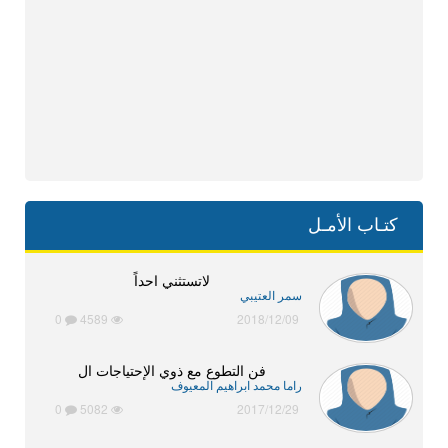
كتـاب الأمـل
لاتستثني احداً
سمر العتيبي
0
4589
2018/12/09
فن التطوع مع ذوي الإحتياجات ال
راما محمد ابراهيم المعيوف
0
5082
2017/12/29