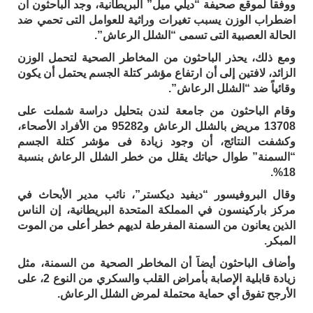
ووفقاً لموقع صحيفة “ديلي ميل” البريطانية، وجد الباحثون أن
اضطراب الوزن يسبب تغيرات وراثية للعوامل التى تحمي ضد
الحالة العصبية التى تسمى “الشلل الرعاش”.
ومع ذلك، يحذر الباحثون من المخاطر الصحية لتحمل الوزن
الزائد، لافتين إلى أن ارتفاع مؤشر كتلة الجسم يحتمل أن يكون
وقائياً ضد “الشلل الرعاش”.
وقام الباحثون من جامعة لندن بتحليل دراسة شملت على
13708 مريض بالشلل الرعاش و95282 من الأفراد الأصحاء،
وكشفت النتائج، أن وجود زيادة فى مؤشر كتلة الجسم
“السمنة” طوال حياتك يقلل من خطر الشلل الرعاش بنسبة
18%.
وقال البروفيسور “ديفيد ديكستر”، نائب مدير الأبحاث في
مركز باركينسون في المملكة المتحدة البريطانية، إن الناس
الذين يعانون من السمنة المفرطة لديهم خطر أعلى من الموت
المبكر.
وأضاف الباحثون أيضاً أن المخاطر الصحية من السمنة، مثل
زيادة قابلية الإصابة بأمراض القلب والسكري من النوع 2، على
الأرجح تفوق أي حماية محتملة لمرض الشلل الرعاش.