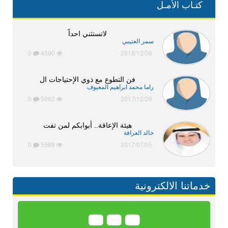
كتـاب الأمـل
لاتستثني احداً
سمر العتيبي
0
4590
2018/12/09
فن التطوع مع ذوي الإحتياجات ال
راما محمد ابراهيم المعيوف
0
5082
2017/12/29
هيئة الإعاقة.. أبوابكم لمن تفت
خالد العرافة
0
5589
2017/07/05
خدماتنا الالكترونية