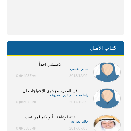
كتـاب الأمـل
لاتستثني احداً
سمر العتيبي
0
4587
2018/12/09
فن التطوع مع ذوي الإحتياجات ال
راما محمد ابراهيم المعيوف
0
5079
2017/12/29
هيئة الإعاقة.. أبوابكم لمن تفت
خالد العرافة
0
5583
2017/07/05