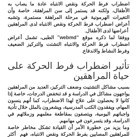
اضطراب فرط الحركة ونقص الانتباه عادة ما يصاب به
الأطفال، ولكنه قد يستمر إلى سن المراهقة، خاصة وأن
التغيرات الهرمونية في مرحلة المراهقة مستمرة، وتشبه
أعراض اضطراب فرط الحركة ونقص الانتباه لدى المراهقين
أعراضها لدى الأطفال.
ووفقا لما ذكره موقع “webmd” الطبى، تشمل أعراض
اضطراب فرط الحركة والانتباه التشتت والتركيز الضعيف
وفرط النشاط والاندفاع.
تأثير اضطراب فرط الحركة على
حياة المراهقين
بسبب مشاكل التشتيت وضعف التركيز، العديد من المراهقين
يواجهون مشاكل في الدراسة و قد تنخفض الدرجات، خاصة إذا
كانوا لا يحصلون على علاج لهذا الاضطراب، كما أنهم ينسون
المهام، ويفقدون الكتب المدرسية، ويشعرون بالملل خلال تأدية
واجباتهم اليومية، ويتصفون بمقاطعة معلمهم وزملائهم في
الدراسة، وقد يتسرعون في مهامهم.
وما يزيد من خطورة الأمر أن القيادة تشكل مخاطر خاصة
للمراهقين المصابين بفرط الحركة ونقص الانتباه، فهم أكثر