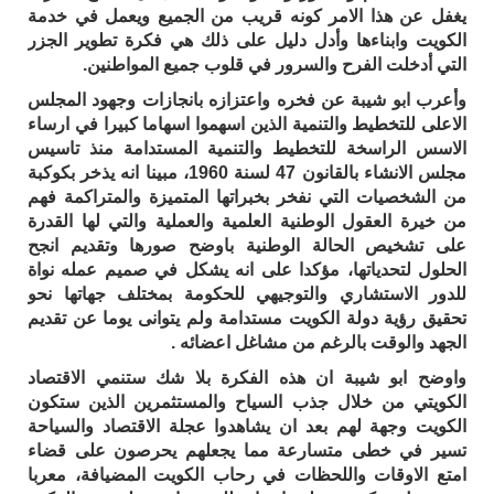
يغفل عن هذا الامر كونه قريب من الجميع ويعمل في خدمة
الكويت وابناءها وأدل دليل على ذلك هي فكرة تطوير الجزر
التي أدخلت الفرح والسرور في قلوب جميع المواطنين.
وأعرب ابو شيبة عن فخره واعتزازه بانجازات وجهود المجلس
الاعلى للتخطيط والتنمية الذين اسهموا اسهاما كبيرا في ارساء
الاسس الراسخة للتخطيط والتنمية المستدامة منذ تاسيس
مجلس الانشاء بالقانون 47 لسنة 1960، مبينا انه يذخر بكوكبة
من الشخصيات التي نفخر بخبراتها المتميزة والمتراكمة فهم
من خيرة العقول الوطنية العلمية والعملية والتي لها القدرة
على تشخيص الحالة الوطنية باوضح صورها وتقديم انجح
الحلول لتحدياتها، مؤكدا على انه يشكل في صميم عمله نواة
للدور الاستشاري والتوجيهي للحكومة بمختلف جهاتها نحو
تحقيق رؤية دولة الكويت مستدامة ولم يتوانى يوما عن تقديم
الجهد والوقت بالرغم من مشاغل اعضائه .
واوضح ابو شيبة ان هذه الفكرة بلا شك ستنمي الاقتصاد
الكويتي من خلال جذب السياح والمستثمرين الذين ستكون
الكويت وجهة لهم بعد ان يشاهدوا عجلة الاقتصاد والسياحة
تسير في خطى متسارعة مما يجعلهم يحرصون على قضاء
امتع الاوقات واللحظات في رحاب الكويت المضيافة، معربا