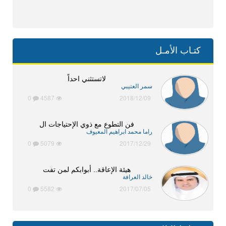
كتـاب الأمـل
لاتستثني احداً
سمر العتيبي
0
4587
2018/12/09
فن التطوع مع ذوي الإحتياجات ال
راما محمد ابراهيم المعيوف
0
5079
2017/12/29
هيئة الإعاقة.. أبوابكم لمن تفت
خالد العرافة
0
5582
2017/07/05