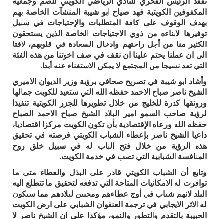
تفقد الرئيس الفخري للنادي الرياضي الكويتي للصم وجمعية
المكفوفين الكويتية فهد صياح ابو شيبة المنشآت الخاصة بهم
بهدف الوقوف على كافة المتطلبات والإحتياجات في سبيل
توفيرها لابناءه من ذوي الاجتياجات الخاصة الذين يستحقون
الكثير منا من أجل راحتهم وادخال السعادة في قلوبهم، لافتا
الى ان عملنا يحتم علينا ان نقف في صف اخوتنا من هذه الفئة
التي تعد نسيجا من المجتمع لا يمكن الاستغناء عنه أبدا.
وأشاد ابو شيبة في تصريح صحافي برؤية وزير الديوان الاميري
الشيخ ناصر صباح الاحمد حفظه الله التي ستعيد للكويت جمالها
ورونقها كدرة للخليج من خلال تطويرها للجزر الكويتية تنفيذا
لرؤية صاحب السمو امير البلاد الشيخ صباح الاحمد الصباح
حفظه الله ورعاه الإقتصادية بأن تكون الكويت مركزا اقتصاديا،
داعيا الشيخ ناصر بإعطاء الشباب الكويتي فرصته في تحقيق
هذه الرؤية من خلال فتح الباب له في سبيل خلق روح
المنافسة الشبابية التي تصب في خدمة الكويت.
وتابع أن الشباب الكويتي قادر على البذل والعطاء متى ما
توافرت له الامكانيات المتاحة التي تدفعه لتحقيق ما تتطلع اليه
البلد لانهم شباب في أوج عطاءهم ومحبين لبلادهم مما سيكون
له الاثر الايجابي في ترجمة العنفوان الشبابي على ارض الكويت
الحبيبة بالتقدم والتطور والنمو، مؤكدا على ان الشيخ ناصر لا