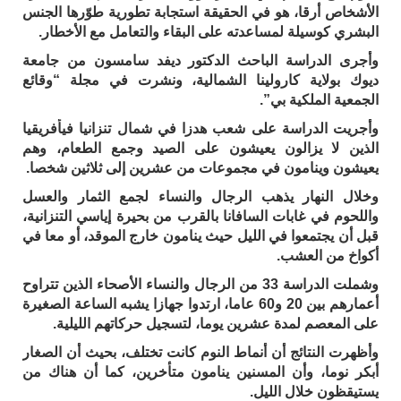
الأشخاص أرقا، هو في الحقيقة استجابة تطورية طوّرها الجنس
البشري كوسيلة لمساعدته على البقاء والتعامل مع الأخطار.
وأجرى الدراسة الباحث الدكتور ديفد سامسون من جامعة
ديوك بولاية كارولينا الشمالية، ونشرت في مجلة “وقائع
الجمعية الملكية بي”.
وأجريت الدراسة على شعب هدزا في شمال تنزانيا فيأفريقيا
الذين لا يزالون يعيشون على الصيد وجمع الطعام، وهم
يعيشون وينامون في مجموعات من عشرين إلى ثلاثين شخصا.
وخلال النهار يذهب الرجال والنساء لجمع الثمار والعسل
واللحوم في غابات السافانا بالقرب من بحيرة إياسي التنزانية،
قبل أن يجتمعوا في الليل حيث ينامون خارج الموقد، أو معا في
أكواخ من العشب.
وشملت الدراسة 33 من الرجال والنساء الأصحاء الذين تتراوح
أعمارهم بين 20 و60 عاما، ارتدوا جهازا يشبه الساعة الصغيرة
على المعصم لمدة عشرين يوما، لتسجيل حركاتهم الليلية.
وأظهرت النتائج أن أنماط النوم كانت تختلف، بحيث أن الصغار
أبكر نوما، وأن المسنين ينامون متأخرين، كما أن هناك من
يستيقظون خلال الليل.