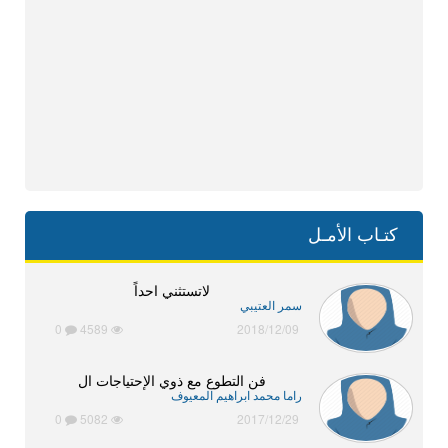
كتـاب الأمـل
لاتستثني احداً
سمر العتيبي
0
4589
2018/12/09
فن التطوع مع ذوي الإحتياجات ال
راما محمد ابراهيم المعيوف
0
5082
2017/12/29