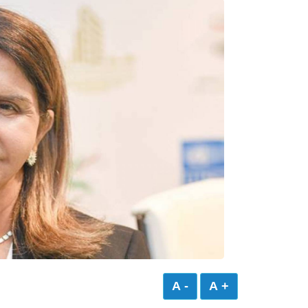
- A
+ A