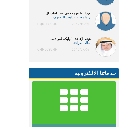
فن التطوع مع ذوي الإحتياجات ال
راما محمد ابراهيم المعيوف
0
5082
2017/12/29
هيئة الإعاقة.. أبوابكم لمن تفت
خالد العرافة
0
5589
2017/07/05
خدماتنا الالكترونية