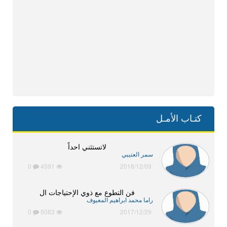
كتـاب الأمـل
لاتستثني احداً
سمر العتيبي
0
4591
2018/12/09
فن التطوع مع ذوي الإحتياجات ال
راما محمد ابراهيم المعيوف
0
5083
2017/12/29