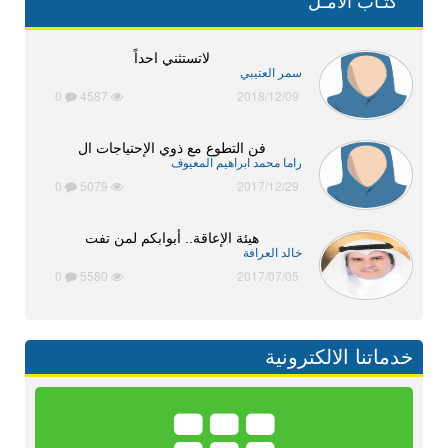
كتـاب الأمـل
لاتستثني احداً
سمر العتيبي
0
4587
2018/12/09
فن التطوع مع ذوي الإحتياجات ال
راما محمد ابراهيم المعيوف
0
5079
2017/12/29
هيئة الإعاقة.. أبوابكم لمن تفت
خالد العرافة
0
5580
2017/07/05
خدماتنا الالكترونية