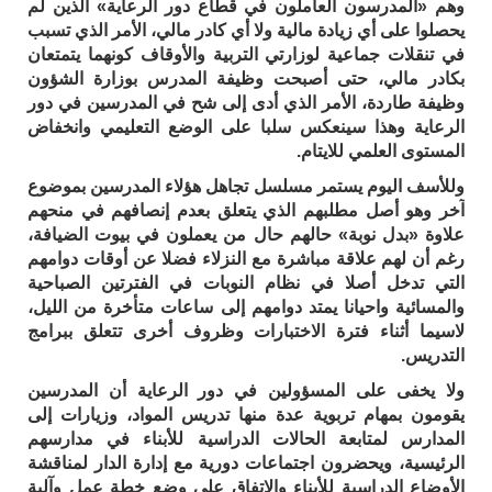
وهم «المدرسون العاملون في قطاع دور الرعاية» الذين لم
يحصلوا على أي زيادة مالية ولا أي كادر مالي، الأمر الذي تسبب
في تنقلات جماعية لوزارتي التربية والأوقاف كونهما يتمتعان
بكادر مالي، حتى أصبحت وظيفة المدرس بوزارة الشؤون
وظيفة طاردة، الأمر الذي أدى إلى شح في المدرسين في دور
الرعاية وهذا سينعكس سلبا على الوضع التعليمي وانخفاض
المستوى العلمي للايتام.
وللأسف اليوم يستمر مسلسل تجاهل هؤلاء المدرسين بموضوع
آخر وهو أصل مطلبهم الذي يتعلق بعدم إنصافهم في منحهم
علاوة «بدل نوبة» حالهم حال من يعملون في بيوت الضيافة،
رغم أن لهم علاقة مباشرة مع النزلاء فضلا عن أوقات دوامهم
التي تدخل أصلا في نظام النوبات في الفترتين الصباحية
والمسائية واحيانا يمتد دوامهم إلى ساعات متأخرة من الليل،
لاسيما أثناء فترة الاختبارات وظروف أخرى تتعلق ببرامج
التدريس.
ولا يخفى على المسؤولين في دور الرعاية أن المدرسين
يقومون بمهام تربوية عدة منها تدريس المواد، وزيارات إلى
المدارس لمتابعة الحالات الدراسية للأبناء في مدارسهم
الرئيسية، ويحضرون اجتماعات دورية مع إدارة الدار لمناقشة
الأوضاع الدراسية للأبناء والاتفاق على وضع خطة عمل وآلية