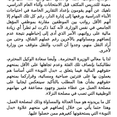
معينة للتدريس المكثف قبل الامتحانات وأثناء العام الدراسي،
ناهيك عن أنهم يقومون بإعداد التقارير الخاصة في احتياجات
الأبناء الدراسية ورفعها إلى إدارة الدار، رغم كل تلك المهام إلا
أنهم الأقل رواتب بين الموظفين مقارنة بموظفي المؤهل
الجامعي في نفس الوزارة، لأنه كما ذكرت لم تطرأ أي زيادة
مالية على رواتبهم، الأمر الذي أدى إلى إحباطهم نتيجة عدم
إنصافهم ومساواتهم بالآخرين رغم عملهم الشاق، وحتى من
أراد النقل منهم، وجدوا أن الندب والنقل متوقف من وزارة
لأخرى.
لذا يا معالي الوزيرة المحترمة.. وأيضا سعادة الوكيل المحترم،
نطالبكما بإنصاف تلك الفئة وعدم تجاهلها على الأقل بمنحهم
حقوقهم المالية فيما يتعلق بـ «بدل النوبة» التي أساسا هم
يعملون بها على فترتين صباحية ومسائية، وقراركما بمنحهم
حقوقهم بشأن هذا المطلب بالتأكيد سينعكس ايجابيا على
مصلحة العمل من عطاء متميز وجهود مضاعفة في مهامهم
الوظيفية التي تصب في مصلحة النزلاء.
كل ما يريدونه هو مبدأ العدالة والمساواة وذلك لمصلحة العمل،
وهذا حتما يأتي من خلال إنصافهم في منحهم علاوة «بدل
النوبة» التي يستحقونها كغيرهم ممن حصلوا عليها.