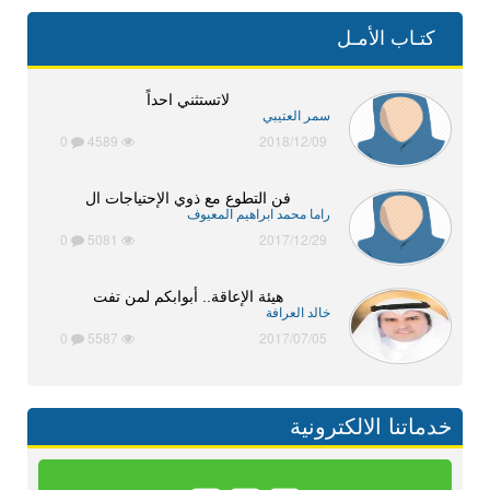
كتـاب الأمـل
لاتستثني احداً
سمر العتيبي
0
4589
2018/12/09
فن التطوع مع ذوي الإحتياجات ال
راما محمد ابراهيم المعيوف
0
5081
2017/12/29
هيئة الإعاقة.. أبوابكم لمن تفت
خالد العرافة
0
5587
2017/07/05
خدماتنا الالكترونية