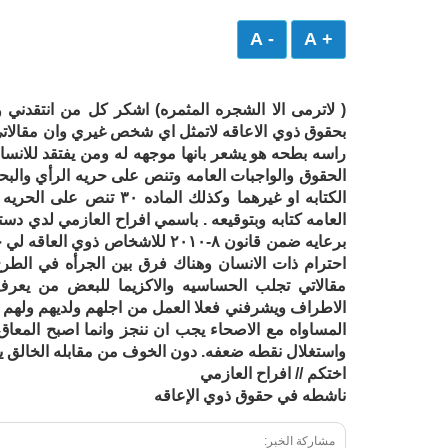
- A
+ A
( لاترمى الا الشجره المثمره) اشكر كل من انتق
بحقوق ذوي الاعاقه لاتمثل اي شخص غيري وان مقال
الحقوق والواجبات العامه وتنص على حريه الرأي والبح
العامه كتابه وبتوقيعه . باسمي افراح العازمي لدي
برعايه ضمن قانون ٨-٢٠١٠ للاشخاص
احترام ذات الانسان وهناك فرق بين الجرأه في الطرح
مقالاتي تجلب الحساسيه والاكزيما للبعض من يعرف
الاطراف ويشرفني فعلا العمل من اجلهم ولديهم ولهم ح
المساواه مع الاصحاء يجب ان ننجز وانما اصبح المعا
واستغلال نقطه ضعفه. دون الخوف من مقابله الخالق ي
اختكم // افراح العازمي
ناشطه في حقوق ذوي الإعاقه
مشاركة الخبر: