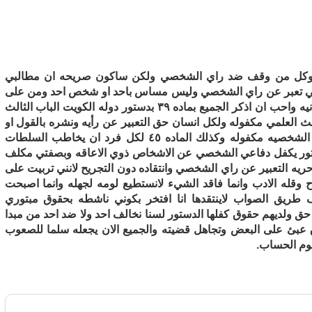
دني وكل من وقف ضد راي الشخصي ولكن ساكون صريحه ان مطالبي
اتي تعبر عن راي الشخصي وليس مساس باحد او شخص احد ومن على
راسه بطحه هو يشعر بانها موجهه له ومن يفتقد للانسانيه واحب ان اذكر الجميع بماده ٣٩ بدستور دوله الكويت الباب الثالث
ث العلمي مكفوله ولكل انسان حق التعبير عن رأيه ونشره بالقول او
الكتابه او غيرهما وكذلك الماده ٣٠ تنص على الحريه الشخصيه مكفوله وكذلك الماده ٤٥ لكل فرد ان يخاطب السلطات
 دستور يكفل دفاعي الشخصي عن الاشخاص ذوي الاعاقه وبصفتي مكلف
 ذوي العاقه لي حريه التعبير عن راي الشخصي وانتقاده دون التجريح لانني تربيت على
 وقله الادب وانما فاقد الشيء لانستطيع لومه لجهله وانما اصبحت
 طريق الصواب لاينتقدها انا افتخر بكوني ناشطه بحقوق مبتوري
ق ولديهم حقوق كفلها الدستور لسنا نخالف احد ولا ضد احد من مبدا
ق عبئ على البعض وتجاهل قضيته والجميع الان يجعله سلما للصعوب
وم الحساب.