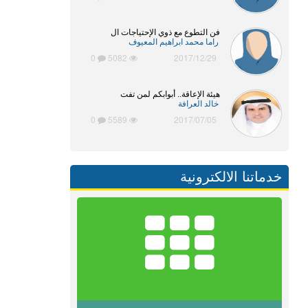
فن التطوع مع ذوي الإحتياجات ال
راما محمد ابراهيم المعيوف
0
5082
2017/12/29
هيئة الإعاقة.. أبوابكم لمن تفت
خالد العرافة
0
5589
2017/07/05
خدماتنا الالكترونية