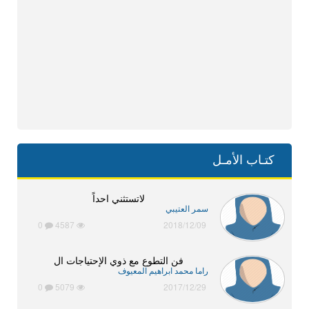
كتـاب الأمـل
لاتستثني احداً
سمر العتيبي
0
4587
2018/12/09
فن التطوع مع ذوي الإحتياجات ال
راما محمد ابراهيم المعيوف
0
5079
2017/12/29