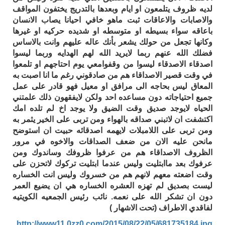
لديه ظروف يتلمعون او ايام وبعدها بالتدريج يختفون المواقف
والاصابات والاعاقات ثبت ماهو خافي احيانا يصاب الانسان
باعاقه سواء بسيطه او متوسطه او شديده حركيه او غيرها
وكانها تجعل من حولك يشعر بأنك عاله عليهم وانت بالاساس
فضلك الله عنهم ربما لايريد الله لهم الهدايه وربما ليسوا
اصدقاء الاصدقاء ليسوا من وقفوامعي يوم احتاجهم او تلمعوا
في وقت قصير الاصداقاء هم من صادقوني رغم ما انا اصبت به
المعاق ليس بحاجه الى مرافق او معيل فهو قادر على عمل
جميع احتياجاته دون مساعده احد ولكن لايفقهون ذلك علمتني
الحياه لايوجد صديق وقت الضيق ولا يوجد اخ لم تلده امك
اكتشفت ان لاتبني صداقه بالهواء ومن تربى على الخير يثمر به
ومن تربى على اللامبلات لايهمه اصدقائه حبيت ان استوضح
مانحن عليه الان من ضعف الصداقات والاخوه في مرور
الظروف الاصداقاء هم من عرفوا ظروفك وساندوك ومن
عرفوك بعد ماابتليت وليس عندما ابتليت تركوك لاتحزن على
وقت اضعته معهم لانهم هم من خسروك وليس انت الخساره
ليست بصديق لم تهزه العشره الخساره هي ان يضيع العمر
دون ان تشكر الله على نعمه. نائب رئيس الجمعيه الكويتيه
لفاقدي الاطراف (تحت الاشهار )
http://www11.0zz0.com/2015/08/22/05/681735184.jpg