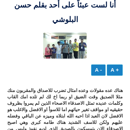
أنا لست عبئاً على أحد بقلم حسن
البلوشي
- A
+ A
هناك عده مقولات وعده امثال تضرب للاصداق والمقربون منك
مثلا الصديق وقت الضيق او ربما اخ لك لم تلده امك القاب
وكلمات عديده تمثل الاصدقاء الاصحاء الذين لم يمروا بظروف
حقيقيه او مواقف تغير حياتهم اما للاسوأ او الافضل والاغلب هو
الافضل لان العبد اذا احبه الله ابتلاه وميزه عن الباقي وفضله
عليهم ولكن للاسف الشديد هناك طامه كبرى وهي اصبح
الاصدقاء الان يتمسكون بالصديق الذي لديه نفوذ وليس من