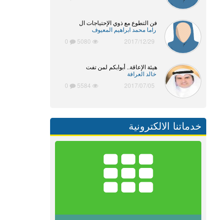
فن التطوع مع ذوي الإحتياجات ال
راما محمد ابراهيم المعيوف
0
5080
2017/12/29
هيئة الإعاقة.. أبوابكم لمن تفت
خالد العرافة
0
5584
2017/07/05
خدماتنا الالكترونية