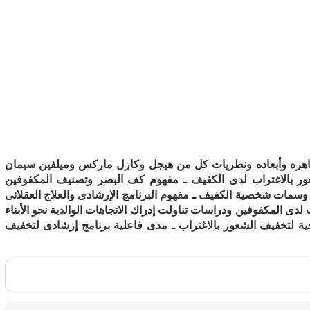
مظاهره وأبعاده ونظريات كل من هيجل وكارل ماركس وميلفين سيمان
ور بالاغتراب لدى الكفيف ـ مفهوم كف البصر وتصنيف المكفوفين
سمات شخصية الكفيف ـ مفهوم البرنامج الإرشادى والعلاج العقلانى
لدى المكفوفين ودراسات تناولت إدراك الاتجاهات الوالدية نحو الأبناء
جية لتخفيف الشعور بالاغتراب ـ مدى فاعلية برنامج إرشادى لتخفيف