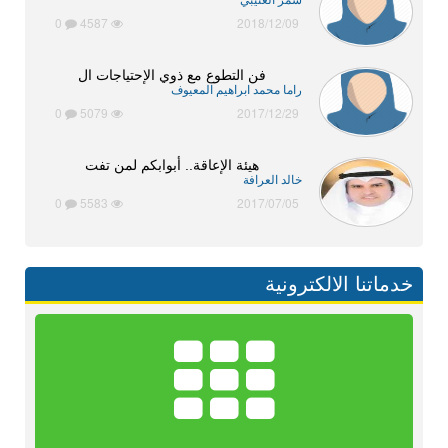
سمر العتيبي
0
4587
2018/12/09
فن التطوع مع ذوي الإحتياجات ال
راما محمد ابراهيم المعيوف
0
5079
2017/12/29
هيئة الإعاقة.. أبوابكم لمن تفت
خالد العرافة
0
5583
2017/07/05
خدماتنا الالكترونية