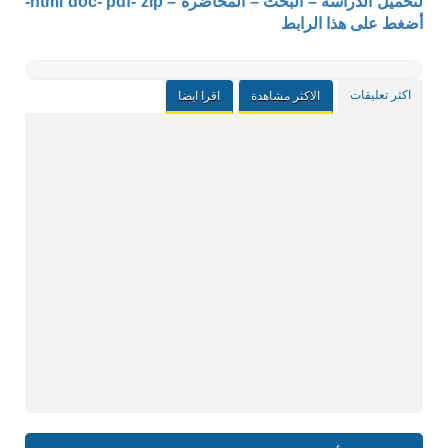
لتحميل الدراسة – البحث – المحاضرة – html doc- pdf- zip-
أضغط على هذا الرابط
اكثر تعليقات
الاكثر مشاهدة
اقرا ايضا