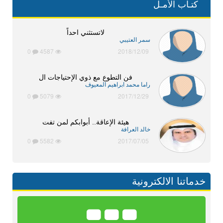
كتـاب الأمـل
لاتستثني احداً
سمر العتيبي
0
4587
2018/12/09
فن التطوع مع ذوي الإحتياجات ال
راما محمد ابراهيم المعيوف
0
5079
2017/12/29
هيئة الإعاقة.. أبوابكم لمن تفت
خالد العرافة
0
5582
2017/07/05
خدماتنا الالكترونية