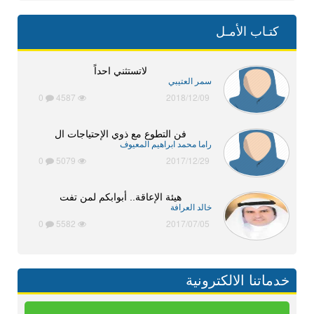
كتـاب الأمـل
لاتستثني احداً
سمر العتيبي
0
4587
2018/12/09
فن التطوع مع ذوي الإحتياجات ال
راما محمد ابراهيم المعيوف
0
5079
2017/12/29
هيئة الإعاقة.. أبوابكم لمن تفت
خالد العرافة
0
5582
2017/07/05
خدماتنا الالكترونية