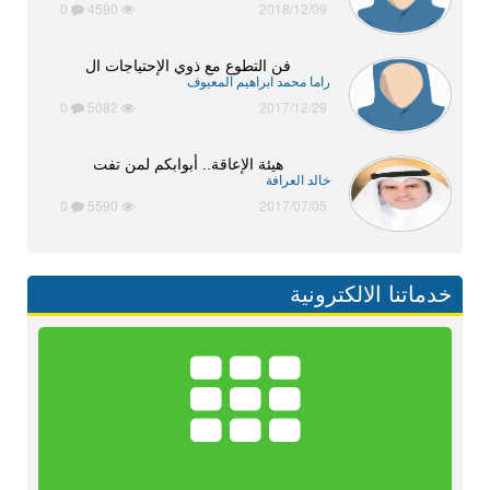
0
4590
2018/12/09
فن التطوع مع ذوي الإحتياجات ال
راما محمد ابراهيم المعيوف
0
5082
2017/12/29
هيئة الإعاقة.. أبوابكم لمن تفت
خالد العرافة
0
5590
2017/07/05
خدماتنا الالكترونية