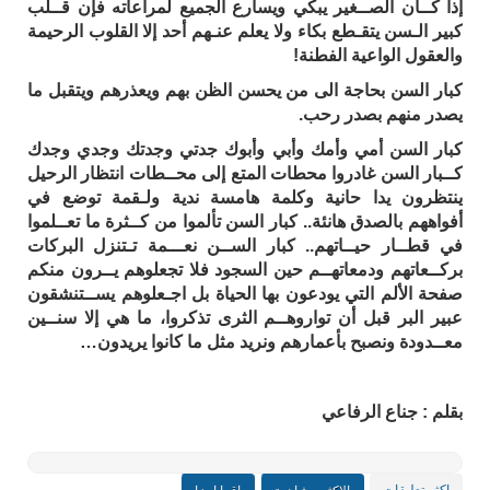
إذا كــان الصــغير يبكي ويسارع الجميع لمراعاته فإن قــلب
كبير الـسن يتقـطع بكاء ولا يعلم عنـهم أحد إلا القلوب الرحيمة
والعقول الواعية الفطنة!
كبار السن بحاجة الى من يحسن الظن بهم ويعذرهم ويتقبل ما
يصدر منهم بصدر رحب.
كبار السن أمي وأمك وأبي وأبوك جدتي وجدتك وجدي وجدك
كــبار السن غادروا محطات المتع إلى محــطات انتظار الرحيل
ينتظرون يدا حانية وكلمة هامسة ندية ولـقمة توضع في
أفواههم بالصدق هانئة.. كبار السن تألموا من كــثرة ما تعــلموا
في قطــار حيــاتهم.. كبار الســن نعـــمة تـتنزل البركات
بركــعاتهم ودمعاتهــم حين السجود فلا تجعلوهم يــرون منكم
صفحة الألم التي يودعون بها الحياة بل اجـعلوهم يســتنشقون
عبير البر قبل أن تواروهــم الثرى تذكروا، ما هي إلا سنــين
معــدودة ونصبح بأعمارهم ونريد مثل ما كانوا يريدون…
بقلم : جناع الرفاعي