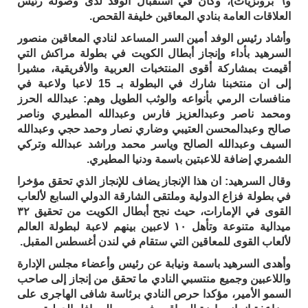
و٦ برونزيات)، وكان في استقبال الوفد لدى وصوله رئيس
العلاقات العامة بنادي المعاقين خليفة القحص.
وأشاد رئيس الوفد أمين السر المساعد لنادي المعاقين منصور
السرهيد بأداء وإنجاز أبطال الكويت في بطولة مراكش التي
أقيمت بمشاركة أقوى المنتخبات العربية والأفريقية، مشيرا
إلى ان منتخبنا شارك في البطولة بـ 15 لاعبا ولاعبة في
منافسات الرمي بأنواعه والوثب الطويل وهم: عبدالله الحرز
ومحمد ناصر وعبدالعزيز فارس وعبدالله المطيري وناصر
صالح وعبدالمحسن العتيبي وضاري نصار وحمد حجي وعبدالله
السيف وعبدالله الصالح وياسر محمد وراشد عبدالله وتركي
الشمري إضافة للاعبتين باسمة ودنيا المطيري.
وقال السرهيد: ان هذا الإنجاز يضاف للإنجاز الذي تحقق مؤخرا
في بطولة فزاع الدولية وملتقى الشارقة الدولي السابع لألعاب
القوى في الإمارات، حيث نجح أبطال الكويت من تحقيق ٣٢
ميدالية متنوعة وتأهل ١٠ لاعبين بينهم لاعبة لبطولة العالم
لألعاب القوى للمعاقين التي ستقام في لندن أغسطس المقبل.
وأهدى السرهيد باسمة ونيابة عن رئيس وأعضاء مجلس الإدارة
واللاعبين وجميع منتسبي النادي ما تحقق من إنجاز إلى صاحب
السمو الأمير، مؤكدا حرص النادي برئاسة شافى الهاجرى على