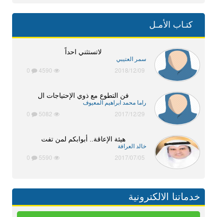
كتـاب الأمـل
لاتستثني احداً
سمر العتيبي
0
4590
2018/12/09
فن التطوع مع ذوي الإحتياجات ال
راما محمد ابراهيم المعيوف
0
5082
2017/12/29
هيئة الإعاقة.. أبوابكم لمن تفت
خالد العرافة
0
5590
2017/07/05
خدماتنا الالكترونية