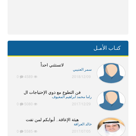
كتـاب الأمـل
لاتستثني احداً
سمر العتيبي
0
4589
2018/12/09
فن التطوع مع ذوي الإحتياجات ال
راما محمد ابراهيم المعيوف
0
5080
2017/12/29
هيئة الإعاقة.. أبوابكم لمن تفت
خالد العرافة
0
5585
2017/07/05