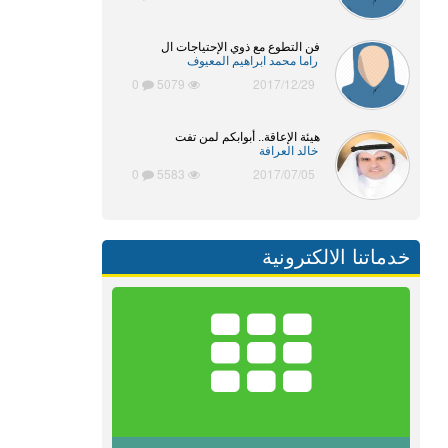
فن التطوع مع ذوي الإحتياجات ال
راما محمد ابراهيم المعيوف
0
5079
2017/12/29
هيئة الإعاقة.. أبوابكم لمن تفت
خالد العرافة
0
5583
2017/07/05
خدماتنا الالكترونية