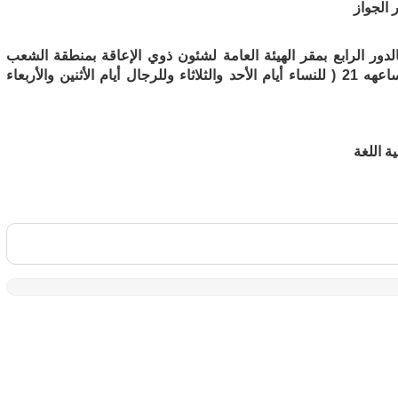
 الجواز
دور الرابع بمقر الهيئة العامة لشئون ذوي الإعاقة بمنطقة الشعب
البحري خلال الفتره الصباحية من الساعه 8 حتى الساعهه 21 ( للنساء أيام الأحد والثلاثاء وللرجال أيام الأثنين والأربعاء
ة اللغة