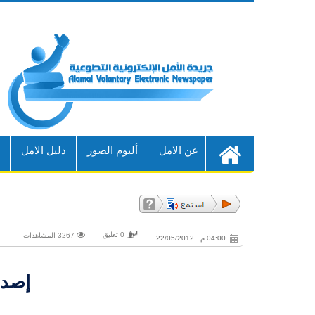
عن الامل
ألبوم الصور
دليل الامل
أ
0 تعليق
3267 المشاهدات
04:00 م 22/05/2012
إصدا