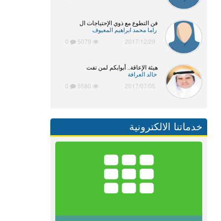
فن التطوع مع ذوي الإحتياجات ال
راما محمد ابراهيم المعيوف
0
5079
2017/12/29
هيئة الإعاقة.. أبوابكم لمن تفت
خالد العرافة
0
5580
2017/07/05
خدماتنا الالكترونية