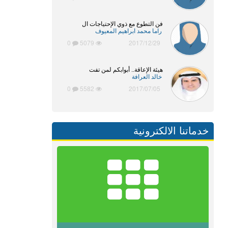
فن التطوع مع ذوي الإحتياجات ال
راما محمد ابراهيم المعيوف
0
5079
2017/12/29
هيئة الإعاقة.. أبوابكم لمن تفت
خالد العرافة
0
5582
2017/07/05
خدماتنا الالكترونية