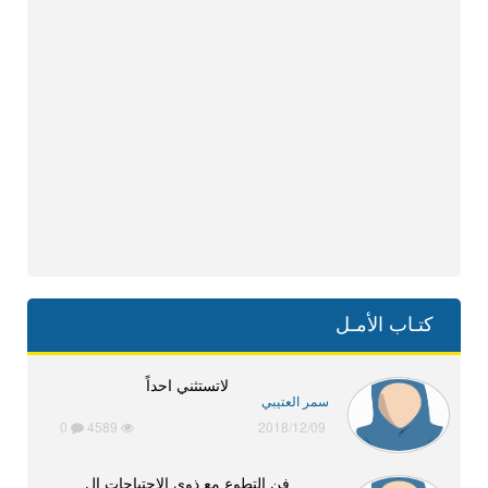
كتـاب الأمـل
لاتستثني احداً
سمر العتيبي
0
4589
2018/12/09
فن التطوع مع ذوي الإحتياجات ال