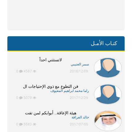
كتـاب الأمـل
لاتستثني احداً
سمر العتيبي
0
4587
2018/12/09
فن التطوع مع ذوي الإحتياجات ال
راما محمد ابراهيم المعيوف
0
5079
2017/12/29
هيئة الإعاقة.. أبوابكم لمن تفت
خالد العرافة
0
5583
2017/07/05