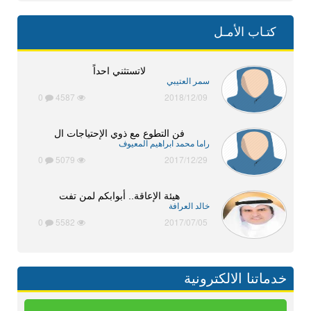
كتـاب الأمـل
لاتستثني احداً
سمر العتيبي
0
4587
2018/12/09
فن التطوع مع ذوي الإحتياجات ال
راما محمد ابراهيم المعيوف
0
5079
2017/12/29
هيئة الإعاقة.. أبوابكم لمن تفت
خالد العرافة
0
5582
2017/07/05
خدماتنا الالكترونية