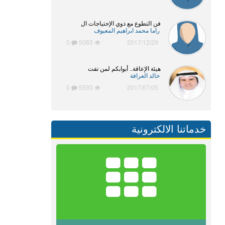
فن التطوع مع ذوي الإحتياجات ال
راما محمد ابراهيم المعيوف
0
5083
2017/12/29
هيئة الإعاقة.. أبوابكم لمن تفت
خالد العرافة
0
5593
2017/07/05
خدماتنا الالكترونية