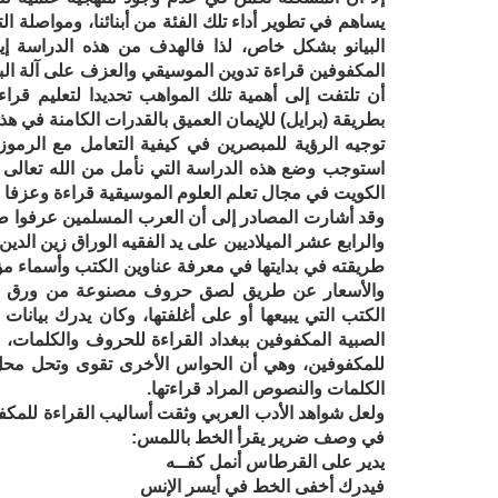
يساهم في تطوير أداء تلك الفئة من أبنائنا، ومواصلة ا
البيانو بشكل خاص، لذا فالهدف من هذه الدراسة إي
المكفوفين قراءة تدوين الموسيقي والعزف على آلة البيا
أن تلتفت إلى أهمية تلك المواهب تحديدا لتعليم قرا
بطريقة (برايل) للإيمان العميق بالقدرات الكامنة في ه
توجيه الرؤية للمبصرين في كيفية التعامل مع الرموز ا
استوجب وضع هذه الدراسة التي نأمل من الله تعالى أ
الكويت في مجال تعلم العلوم الموسيقية قراءة وعزفا
وقد أشارت المصادر إلى أن العرب المسلمين عرفوا طريق
والرابع عشر الميلاديين على يد الفقيه الوراق زين الد
طريقته في بدايتها في معرفة عناوين الكتب وأسماء مؤلفي
والأسعار عن طريق لصق حروف مصنوعة من ورق 
الكتب التي يبيعها أو على أغلفتها، وكان يدرك بيانا
الصبية المكفوفين ببغداد القراءة للحروف والكلمات، 
للمكفوفين، وهي أن الحواس الأخرى تقوى وتحل محل 
الكلمات والنصوص المراد قراءتها.
ولعل شواهد الأدب العربي وثقت أساليب القراءة للمكف
في وصف ضرير يقرأ الخط باللمس:
يدير على القرطاس أنمل كفــه
فيدرك أخفى الخط في أيسر الإنس