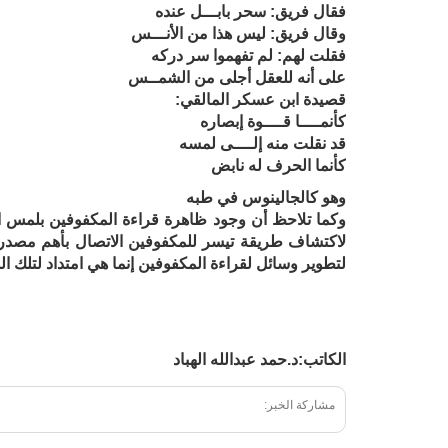
فقال فريق: سحر بابـــل عنده
وقال فريق: ليس هذا من الأنـــس
فقلت لهم: لم تفهموا سر دركه
على أنه للعقل أجلى من الشمــس
قصيدة ابن عسكر المالقي:
كأنمــــا قــــوة إبصاره
قد نقلت منه إلــــى لمسه
كأنما الحرف له نابض
وهو كالجالينوس في طبه
وكما تلاحظ أن وجود ظاهرة قراءة المكفوفين بلمس
لاكتشاف طريقة تيسر للمكفوفين الاتصال بأهم مصدر م
لتطوير وسائل لقراءة المكفوفين إنما هي امتداد لتلك ال
الكاتب:
د.حمد عبدالله الهباد
مشاركة الخبر: