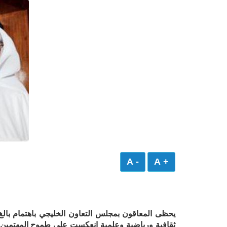
- A
+ A
يحظى المعاقون بمجلس التعاون الخليجي باهتمام بال
ثقافية ورياضية وعلمية انعكست على طموح المهتمين ف