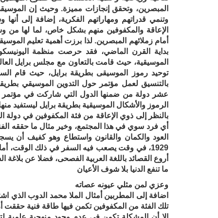
المبصرين، وتحقق إنجازات مميزة. وحيث إن الموسيقى
وتنمي قدراتهم ومهاراتهم الفكرية، إضافة إلى أنها 
الإعاقة والمكفوفين منهم بشكل خاص، لما لها من 
أمام زملائهم المبصرين. لذا برزت أهمية تعليم الموسيق
الموسيقية، حيث قامت بالتعاون مع مجلس برايل العال
الرموز والأشكال الموسيقية بطريقة برايل ليستفيد منها
بالنظر إلى ذوي الإعاقة من فئة المكفوفين في دولة الك
1929، في وقت يصعب فيه السفر في ذلك الوقت، أم
أروع القصائد باللغة العربية الفصحى، فضلا عن بلاغة 
ما تنفع الدنيا بلا شوف الأعيان
وعزي لمن مثلي عيونه عصاته
اضافة إلى المطربين أمثال الملا محمد الدوب الذي اشته
تلك الفئة من المكفوفين تكمن فيها طاقة فنية حققت أرو
إلا أن المشكلة تكمن في عدم وجود منهجية علمية لتط