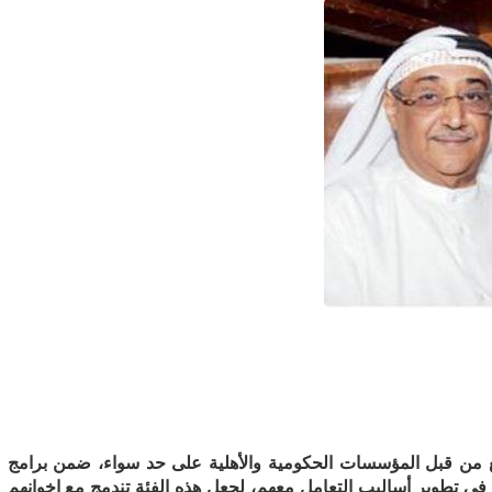
غ من قبل المؤسسات الحكومية والأهلية على حد سواء، ضمن برامج
ي تطوير أساليب التعامل معهم، لجعل هذه الفئة تندمج مع إخوانهم