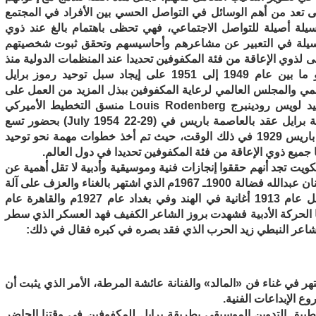
 تعد من أهم الوسائل في التواصل الحسي بين الأفراد في المجتمع
وسيلة أصيلة للتواصل الاجتماعي، فهي تحظى باهتمام بالغ عند ذوي
وسيلة في التعبير عن مشاعرهم وأحاسيسهم وتحقق ثبوت شخصيتهم
ى لذوي الإعاقة من فئة المكفوفين تحديدا عند المنظمات الدولية منذ
بداية القرن الماضي، فقد حرصت منظمة اليونيسكو ما بين عام 1949 إلى 1951 على إيجاد سبل توحيد رموز برايل
مي والمجلس العالمي لرعاية المكفوفين ببذل المزيد من العمل على
توحيد رموز الموسيقى بطريقة برايل، حيث قام السيد لويس رودينبرج Louis Rodenberg منسق التخطيط الأميركي
بالتنسيق لعمل مؤتمر حول التدوين الموسيقي بطريقة برايل عقد بالعاصمة باريس في (29-22 July 1954) بحضور تسع
عشر دولة من ضمنها الدول التي شاركت في مؤتمر باريس 1929 في ذلك الوقت، حيث تم أخذ خطوات مهمة نحو توحيد
 جميع ذوي الإعاقة من فئة المكفوفين تحديدا في دول العالم.
ويت تجد أنهم حققوا إنجازات فنية وموسيقية وأدبية لا تقل أهمية عن
أي فرد سوي في هذا المجتمع، وخير مثال ما حققه الفنان عبدالله فضالة 1900ـ 1967م الذي اشتهر بالغناء والعزف على آلة
العود والكمان والقانون واستطاع وهو كفيف أن يسجل عام 1913 أغانية في الهند وفي بغداد عام 1927م والقاهرة عام
ا الحركة الأدبية فشهدت بروز الشاعر الكفيف فهد العسكر الذي سطر
الشاعر النبطي زيد الحرب الذي فقد بصره في كبره فقال في ذلك:
ر في غناء فن «المالد» والفنانة عائشة المرطة، الأمر الذي يثبت أن
ع الإبداعات الفنية.
بيق التدوين الموسيقي بطريقة برايل للمكفوفين في وقتنا الحاضر