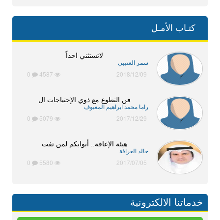
كتـاب الأمـل
لاتستثني احداً
سمر العتيبي
0
4587
2018/12/09
فن التطوع مع ذوي الإحتياجات ال
راما محمد ابراهيم المعيوف
0
5079
2017/12/29
هيئة الإعاقة.. أبوابكم لمن تفت
خالد العرافة
0
5580
2017/07/05
خدماتنا الالكترونية