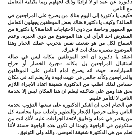
دكتورة عن عمد أو لا اراديًا وذلك لجهلهم ربما بكيفية التعامل
مع الناس.
فكيف يا دكتورة إلى اليوم هناك من يصرخ على المراجعين في
الصالة؟ وكيف يا دكتورة هناك بعض الموظفين يجهلون التعامل
مع الجمهور وخاصة من ذوي الاحتياجات الخاصة؟ يا دكتورة من
المفترض اخذ الرأي في هذا الموضوع من ذوي الخبره، وعدم
السماح لكل من هو ضعيف نفس بتخريب عملك الجبار وهذا
الموضوع مصيره بيدك انت لا غيرك.
اعتقد يا دكتورة ان احد الموظفين مكانه ليس في صالة
استقبال المراجعين بل مكانه «جبرة الخضار أو حراج
السيارات»، حيث انه يصرخ امام الناس على الموظفين
والمراجعين وكأنه جالس في «بيت ابوه» ولا يعلم انه في مكان
حساس لذلك اطلب من الدكتورة شفيقة اتخاذ الاجراء اللازم
بحق هذا ومن على شاكلته ليعلم ان هذا المكان ليس إلا لخدمة
الناس لا للتآمر عليهم.
في الختام احب ان اشكر الدكتورة على سعيها الدؤوب لخدمة
الناس وعلى حرصها للإنجاز والتطوير واطلب منها محاسبة كل
من يقصر في عمله وتطبيق لائحة الجزاءات عليه، لأنك انت من
ستكونين في الواجهة وتهمنا ان تكون هذه الواجهة حسنة لأننا
نعلم من هي الدكتورة شفيقة العوضي، والله ولي التوفيق.