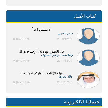
كتـاب الأمـل
لاتستثني احداً
سمر العتيبي
0
4587
2018/12/09
فن التطوع مع ذوي الإحتياجات ال
راما محمد ابراهيم المعيوف
0
5079
2017/12/29
هيئة الإعاقة.. أبوابكم لمن تفت
خالد العرافة
0
5582
2017/07/05
خدماتنا الالكترونية