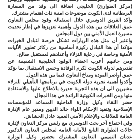
(مركز الطوارئ) الخليجي اضافة الى وفد من السفارة
البريطانية لدى الكويت موضوعات امنية ذات اهتمام مشترك.
واكد الفريق الدوسري خلال استقباله وفود مجلس التعاون
عمق العلاقات بين هذه الدول وأهمية تعزيزها في إطار تحديث
مسيرة العمل الأمني بين دول المجلس.
واعتبر أن مثل هذه الزيارات تشكل فرصة لتبادل الخبرات
مؤكدا أن هذا التبادل ركيزة أساسية من ركائز تطوير الأليات
الأمنية وخاصة في رعاية النزلاء وأعدادهم لمستقبل صالح.
ومن جانبهم أعرب اعضاء الوفود الخليجية الشقيقة عن
تقديرهم لدولة الكويت لكرم الوفادة وحسن الاستقبال بما يؤكد
عمق أواصر المودة ومناخ التعاون فيما بين هذه الدول.
وأكدوا أهمية تجربة دولة الكويت في برنامجها التأهيلي للنزلاء
مشيرين الى ان هذه التجربة جديرة بالاطلاع عليها والاستفادة
منها ومن الخبرات الكويتية الرائدة في هذا المجال.
حضر اللقاء وكيل وزارة الداخلية المساعد للمؤسسات
الإصلاحية وتنفيذ الإحكام اللواء خالد الديين ومدير عام الإدارة
العامة للعلاقات والإعلام الأمني العميد عادل الحشاش.
وفي اجتماع آخر بحث الدوسري مع رئيس مركز التعاون لإدارة
حالات الطوارئ التابع للأمانة العامة لمجلس التعاون الدكتور
عدنان التميمي التعاون المشترك بحضور وكيل الوزارة