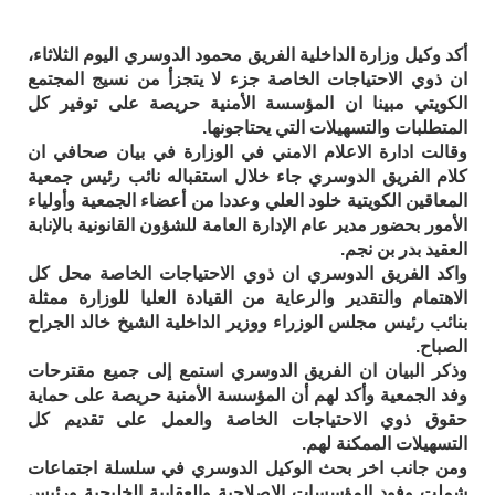
أكد وكيل وزارة الداخلية الفريق محمود الدوسري اليوم الثلاثاء،
ان ذوي الاحتياجات الخاصة جزء لا يتجزأ من نسيج المجتمع
الكويتي مبينا ان المؤسسة الأمنية حريصة على توفير كل
المتطلبات والتسهيلات التي يحتاجونها.
وقالت ادارة الاعلام الامني في الوزارة في بيان صحافي ان
كلام الفريق الدوسري جاء خلال استقباله نائب رئيس جمعية
المعاقين الكويتية خلود العلي وعددا من أعضاء الجمعية وأولياء
الأمور بحضور مدير عام الإدارة العامة للشؤون القانونية بالإنابة
العقيد بدر بن نجم.
واكد الفريق الدوسري ان ذوي الاحتياجات الخاصة محل كل
الاهتمام والتقدير والرعاية من القيادة العليا للوزارة ممثلة
بنائب رئيس مجلس الوزراء ووزير الداخلية الشيخ خالد الجراح
الصباح.
وذكر البيان ان الفريق الدوسري استمع إلى جميع مقترحات
وفد الجمعية وأكد لهم أن المؤسسة الأمنية حريصة على حماية
حقوق ذوي الاحتياجات الخاصة والعمل على تقديم كل
التسهيلات الممكنة لهم.
ومن جانب اخر بحث الوكيل الدوسري في سلسلة اجتماعات
شملت وفود المؤسسات الإصلاحية والعقابية الخليجية ورئيس