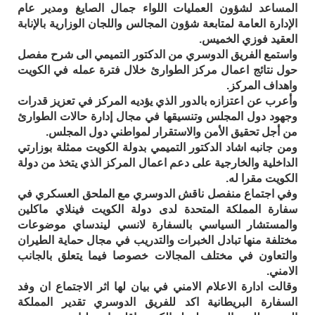
المساعد لشؤون العمليات اللواء جمال الصايغ ومدير عام
الإدارة العامة لمتابعة شؤون المجالس واللجان الوزارية بالإنابة
العقيد فوزي الخميس.
واستمع الفريق الدوسري من الدكتور التميمي الى شرح مفصل
حول نتائج اعمال مركز الطوارئ خلال فترة عمله في الكويت
واهداف المركز.
وأعرب عن اعتزازه بالدور الذي يؤديه المركز في تعزيز قدرات
وجهود دول المجلس وتنسيقها في مجال إدارة حالات الطوارئ
من أجل تحقيق الأمن والاستقرار لمواطني دول المجلس.
ومن جانبه اشاد الدكتور التميمي بدولة الكويت ممثلة بوزارتي
الداخلية والخارجية على دعم اعمال المركز الذي يتخذ من دولة
الكويت مقرا له.
وفي اجتماع منفصل ناقش الدوسري مع الملحق العسكري في
سفارة المملكة المتحدة لدى دولة الكويت فينلاي ماكلين
والمستشار السياسي بالسفارة لانسي ليندساي موضوعات
مختلفة منها تبادل الخبرات والتدريب في مجال حماية الطيران
والتعاون في مختلف المجالات خصوصا فيما يتعلق بالجانب
الامني.
وقالت ادارة الاعلام الامني في بيان لها اثر الاجتماع ان وفد
السفارة البريطانية اكد للفريق الدوسري تقدير المملكة